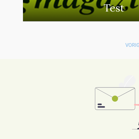
Test
VORI