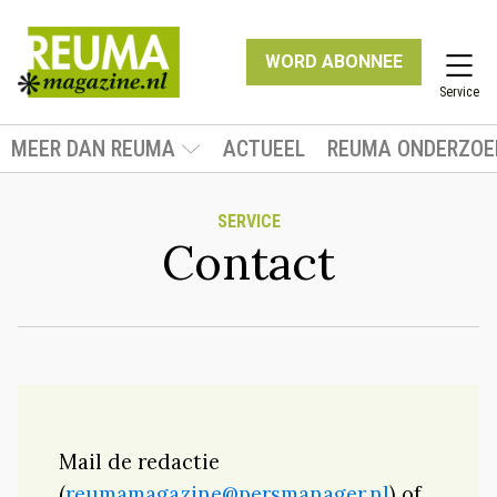
WORD ABONNEE
Service
MEER DAN REUMA
ACTUEEL
REUMA ONDERZOE
SERVICE
Contact
Mail de redactie
(
reumamagazine@persmanager.nl
) of