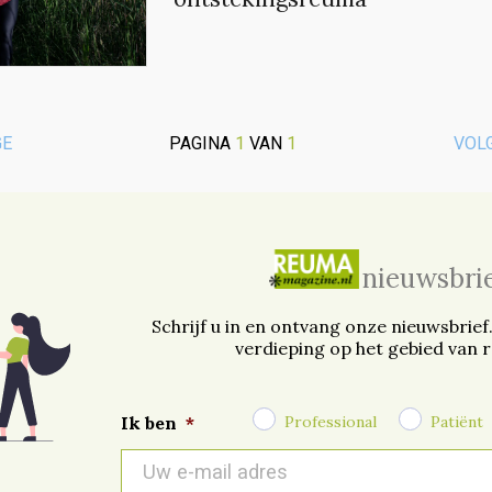
GE
PAGINA
1
VAN
1
VOL
nieuwsbri
Schrijf u in en ontvang onze nieuwsbrief
verdieping op het gebied van 
Professional
Patiënt
Ik ben
*
E-
mail
*