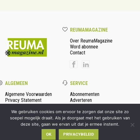
REUMAMAGAZINE
Over ReumaMagazine
Word abonnee
Contact
ALGEMEEN
SERVICE
Algemene Voorwaarden
Abonnementen
Privacy Statement
Adverteren
Colofon
We gebruiken cookies om ervoor te zorgen dat onze site zo
soepel mogelijk draait. Als je doorgaat met het gebruiken van
deze site, gaan we ervan uit dat je ermee instemt.
© 2026 Persmanager - alle rechten voorbehouden | Ontwikkeld
OK
PRIVACYBELEID
door
Wooms