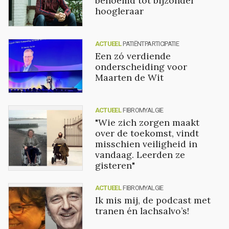
benoemd tot bijzonder
hoogleraar
ACTUEEL
PATIËNTPARTICIPATIE
Een zó verdiende
onderscheiding voor
Maarten de Wit
ACTUEEL
FIBROMYALGIE
"Wie zich zorgen maakt
over de toekomst, vindt
misschien veiligheid in
vandaag. Leerden ze
gisteren"
ACTUEEL
FIBROMYALGIE
Ik mis mij, de podcast met
tranen én lachsalvo’s!