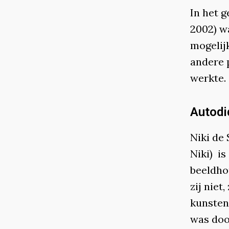
In het g
2002) w
mogelij
andere 
werkte.
Autodi
Niki de 
Niki) i
beeldho
zij niet
kunsten
was doo