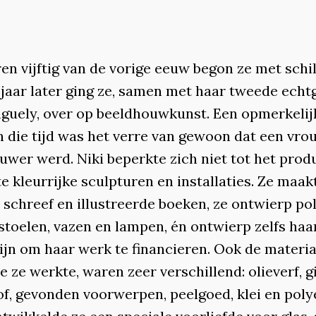
ren vijftig van de vorige eeuw begon ze met schi
 jaar later ging ze, samen met haar tweede ech
nguely, over op beeldhouwkunst. Een opmerkelij
in die tijd was het verre van gewoon dat een vro
uwer werd. Niki beperkte zich niet tot het pro
e kleurrijke sculpturen en installaties. Ze maak
e schreef en illustreerde boeken, ze ontwierp po
stoelen, vazen en lampen, én ontwierp zelfs haa
ijn om haar werk te financieren. Ook de materi
ze werkte, waren zeer verschillend: olieverf, gi
of, gevonden voorwerpen, peelgoed, klei en poly