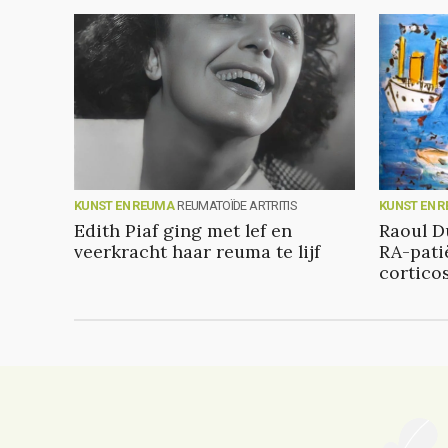
KUNST EN REUMA
REUMATOÏDE ARTRITIS
KUNST EN 
Edith Piaf ging met lef en
Raoul D
veerkracht haar reuma te lijf
RA-pati
cortico