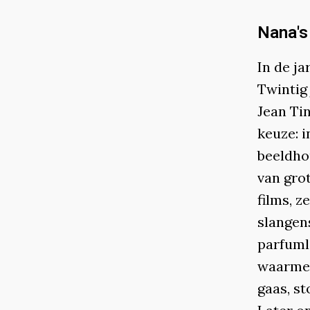
Nana's
In de ja
Twintig
Jean Ti
keuze: 
beeldho
van grot
films, z
slangen
parfuml
waarmee 
gaas, st