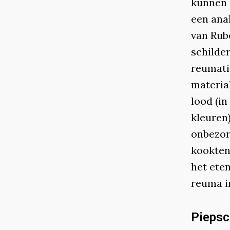
kunnen z
een anal
van Rube
schilde
reumati
materia
lood (in
kleuren
onbezor
kookten
het eten
reuma in
Pieps