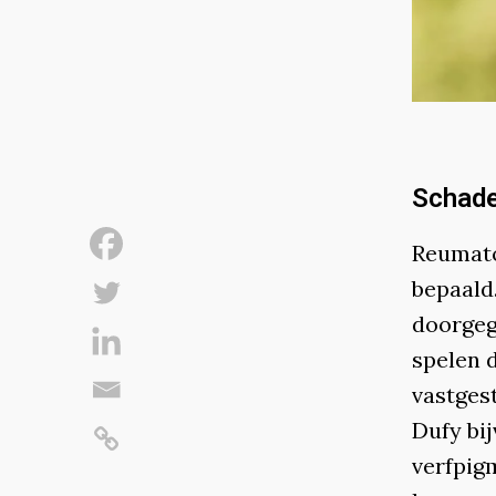
Schade
Reumatoï
bepaald
doorgege
spelen d
vastgest
Dufy bi
verfpig