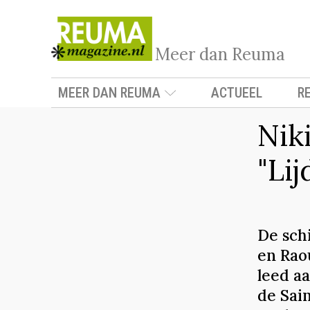
Meer dan Reuma
MEER DAN REUMA
ACTUEEL
R
Nik
"Lij
De sch
en Rao
leed a
de Sain