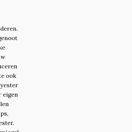
lderen.
tgenoot
ke
uw
duceren
te ook
lyester
r eigen
alen
ps,
ester.