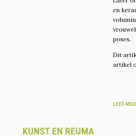
Later on
en kera
volumin
vrouwel
poses.
Dit arti
artikel
LEES MEE
KUNST EN REUMA