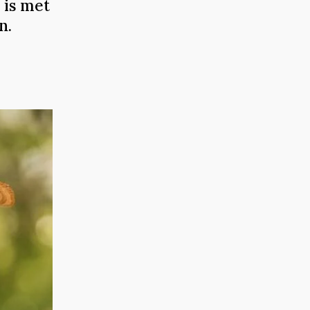
 is met
n.