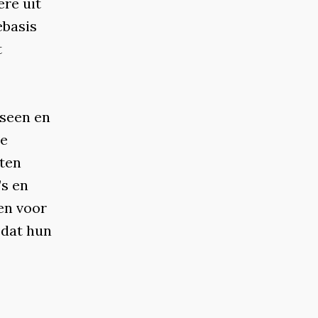
ere uit
ebasis
t
rseen en
we
kten
’s en
en voor
 dat hun