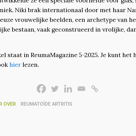
twikkelde ze een speciale voorliefde voor glas, 
miek. Niki brak internationaal door met haar Nan
euze vrouwelijke beelden, een archetype van he
ijke bestaan, vaak geconstrueerd in vrolijke, d
kel staat in ReumaMagazine 5-2025. Je kunt het 
 ook
hier
lezen.
R OVER
REUMATOÏDE ARTRITIS