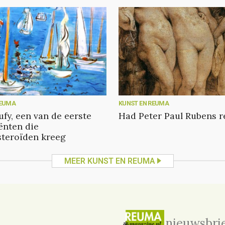
REUMA
KUNST EN REUMA
ufy, een van de eerste
Had Peter Paul Rubens 
ënten die
steroïden kreeg
MEER KUNST EN REUMA
nieuwsbri