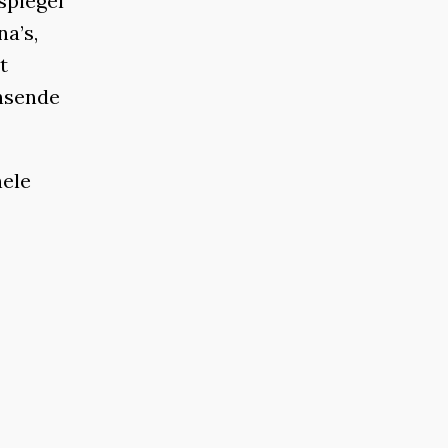
spiegel
a’s,
t
ansende
hele