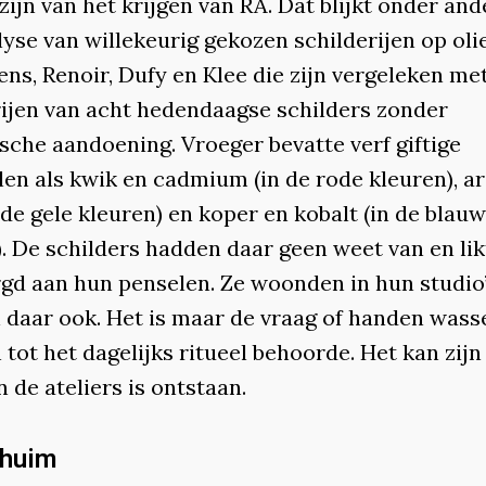
ijn van het krijgen van RA. Dat blijkt onder and
yse van willekeurig gekozen schilderijen op oli
ns, Renoir, Dufy en Klee die zijn vergeleken me
rijen van acht hedendaagse schilders zonder
sche aandoening. Vroeger bevatte verf giftige
len als kwik en cadmium (in de rode kleuren), a
 de gele kleuren) en koper en kobalt (in de blau
). De schilders hadden daar geen weet van en li
gd aan hun penselen. Ze woonden in hun studio
 daar ook. Het is maar de vraag of handen wass
 tot het dagelijks ritueel behoorde. Het kan zijn
 de ateliers is ontstaan.
chuim