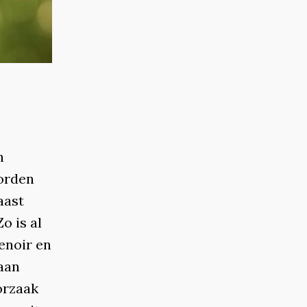
h
worden
aast
o is al
Renoir en
aan
orzaak