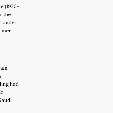
le (1930-
r die
t onder
j mee
naam
n
ding had
te
Gaudi