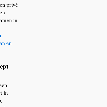
en privé
ten
samen in
n
an en
cept
een
t in
,