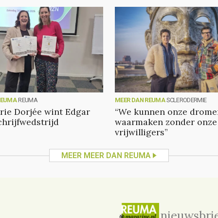
REUMA
REUMA
MEER DAN REUMA
SCLERODERMIE
ie Dorjée wint Edgar
“We kunnen onze dromen
chrijfwedstrijd
waarmaken zonder onze
vrijwilligers”
MEER MEER DAN REUMA
nieuwsbri