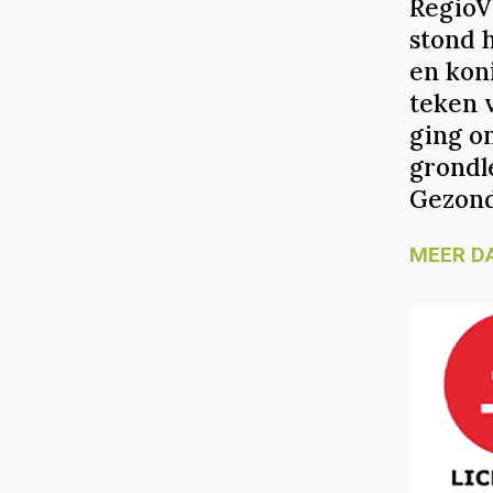
RegioV
stond 
en kon
teken 
ging o
grondl
Gezond
MEER D