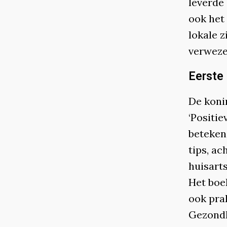
leverde
ook het
lokale 
verweze
Eerste
De koni
‘Positi
betekeni
tips, a
huisarts
Het boe
ook pra
Gezondh