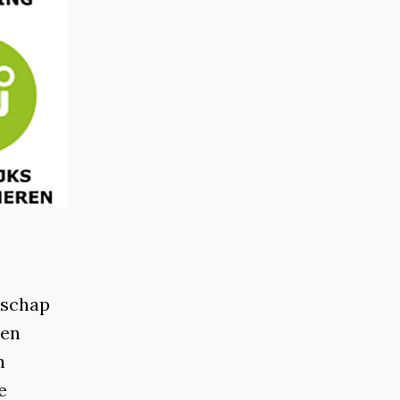
nschap
een
n
e