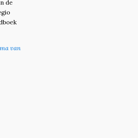
en de
egio
ndboek
ma van