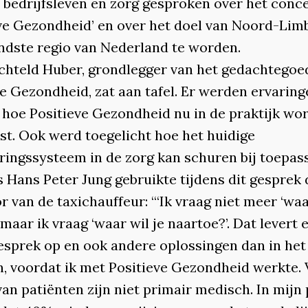
, bedrijfsleven en zorg gesproken over het conc
eve Gezondheid’ en over het doel van Noord-Li
ndste regio van Nederland te worden.
hteld Huber, grondlegger van het gedachtegoe
ve Gezondheid, zat aan tafel. Er werden ervaring
 hoe Positieve Gezondheid nu in de praktijk wo
st. Ook werd toegelicht hoe het huidige
eringssysteem in de zorg kan schuren bij toepass
s Hans Peter Jung gebruikte tijdens dit gesprek 
 van de taxichauffeur: “‘Ik vraag niet meer ‘waa
, maar ik vraag ‘waar wil je naartoe?’. Dat levert 
esprek op en ook andere oplossingen dan in het
n, voordat ik met Positieve Gezondheid werkte. 
an patiënten zijn niet primair medisch. In mijn 