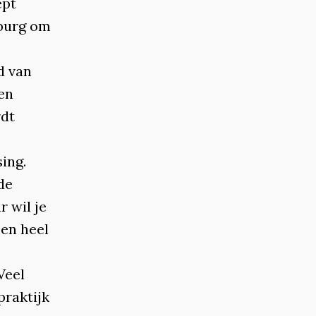
ept
mburg om
d van
en
rdt
ing.
de
r wil je
een heel
Veel
praktijk