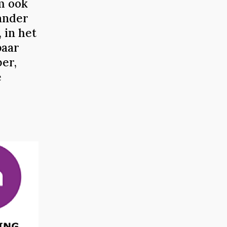
m ook
ander
 in het
paar
er,
e