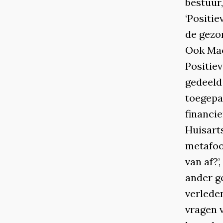
bestuur
‘Positi
de gezo
Ook Mac
Positie
gedeeld
toegepa
financi
Huisart
metafoor
van af?’
ander g
verlede
vragen v