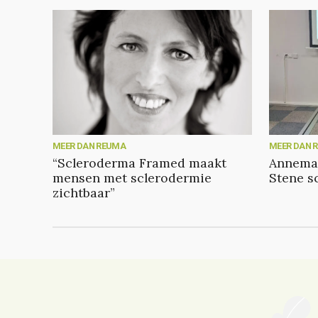
MEER DAN REUMA
MEER DAN 
“Scleroderma Framed maakt
Annemar
mensen met sclerodermie
Stene s
zichtbaar”