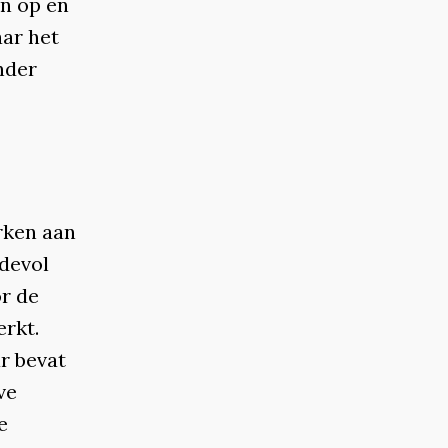
jn op en
ar het
nder
rken aan
rdevol
or de
erkt.
r bevat
ve
e