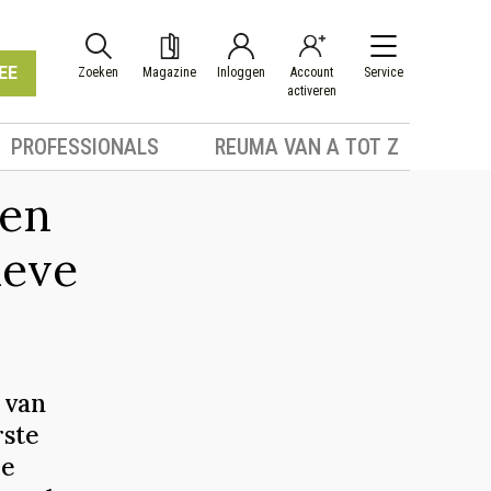
EE
Zoeken
Magazine
Inloggen
Account
Service
activeren
PROFESSIONALS
REUMA VAN A TOT Z
 en
ieve
 van
rste
de