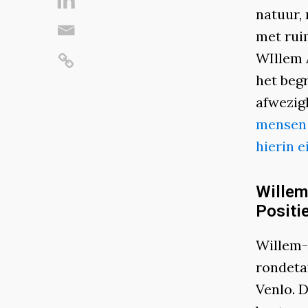
natuur,
met ruim
WIllem 
het begr
afwezig
mensen 
hierin e
Willem
Positi
Willem-
rondeta
Venlo. 