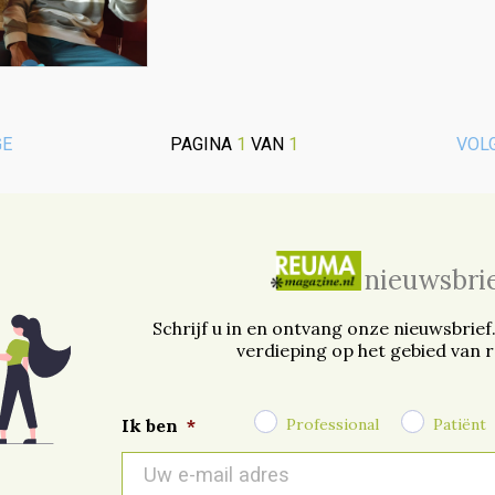
GE
PAGINA
1
VAN
1
VOL
nieuwsbri
Schrijf u in en ontvang onze nieuwsbrief
verdieping op het gebied van 
Professional
Patiënt
Ik ben
*
E-
mail
*