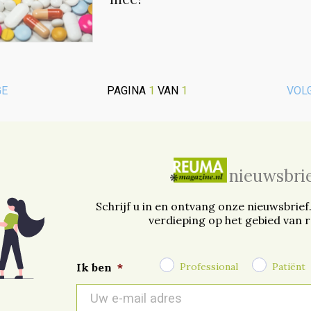
GE
PAGINA
1
VAN
1
VOL
nieuwsbri
Schrijf u in en ontvang onze nieuwsbrief
verdieping op het gebied van 
Professional
Patiënt
Ik ben
*
E-
mail
*