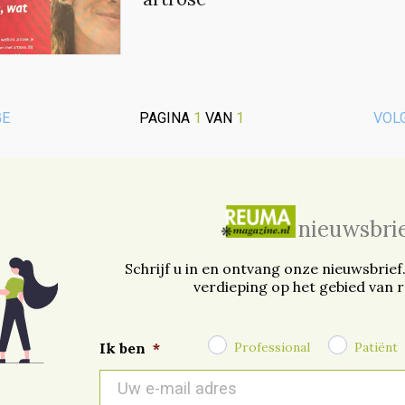
GE
PAGINA
1
VAN
1
VOL
nieuwsbri
Schrijf u in en ontvang onze nieuwsbrief
verdieping op het gebied van 
Professional
Patiënt
Ik ben
*
E-
mail
*