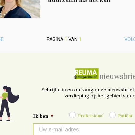
GE
PAGINA
1
VAN
1
VOL
nieuwsbri
Schrijf u in en ontvang onze nieuwsbrief
verdieping op het gebied van 
Professional
Patiënt
Ik ben
*
E-
mail
*