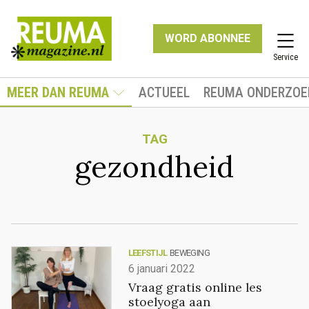
WORD ABONNEE
Service
MEER DAN REUMA
ACTUEEL
REUMA ONDERZOE
TAG
gezondheid
LEEFSTIJL
BEWEGING
6 januari 2022
Vraag gratis online les
stoelyoga aan