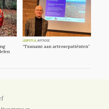
LEEFSTIJL
ARTROSE
ang
“Tsunami aan artrosepatiënten”
delen
ef