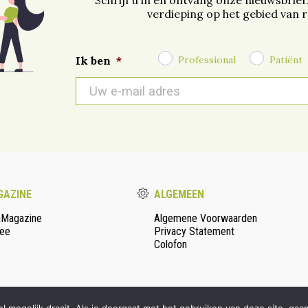
Schrijf u in en ontvang onze nieuwsbrief
verdieping op het gebied van 
Professional
Patiënt
Ik ben
*
E-
mail
*
AZINE
ALGEMEEN
aMagazine
Algemene Voorwaarden
ee
Privacy Statement
Colofon