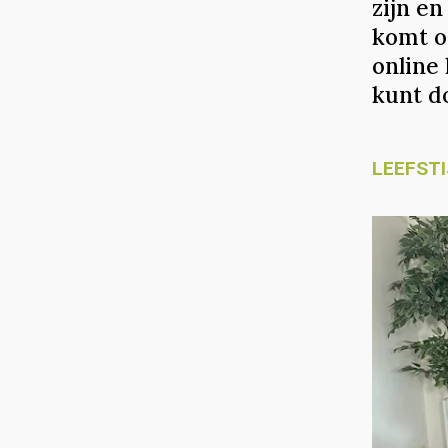
zijn e
komt o
online
kunt d
LEEFSTI