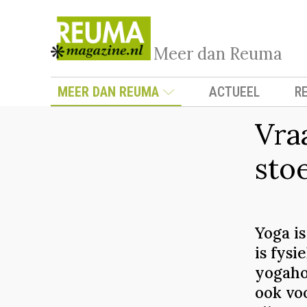
Meer dan Reuma
MEER DAN REUMA
ACTUEEL
R
Vraa
sto
Yoga i
is fysi
yogaho
ook vo