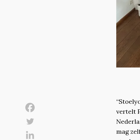
“Stoelyo
vertelt 
Nederlan
mag zelf