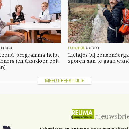
EEFSTIJL
LEEFSTIJL
ARTROSE
ezond-programma helpt
Lichtjes bij zonsonderg
leners (en daardoor ook
sporen aan te gaan wan
en)
MEER LEEFSTIJL
nieuwsbri