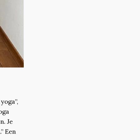
 yoga”,
yoga
n. Je
.” Een