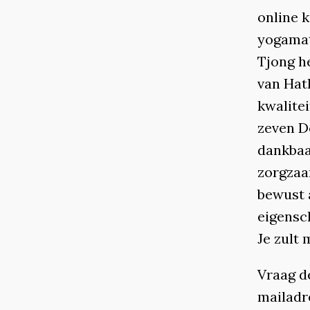
online k
yogamat
Tjong h
van Hath
kwalitei
zeven D
dankbaa
zorgzaa
bewust 
eigensch
Je zult 
Vraag de
mailadr