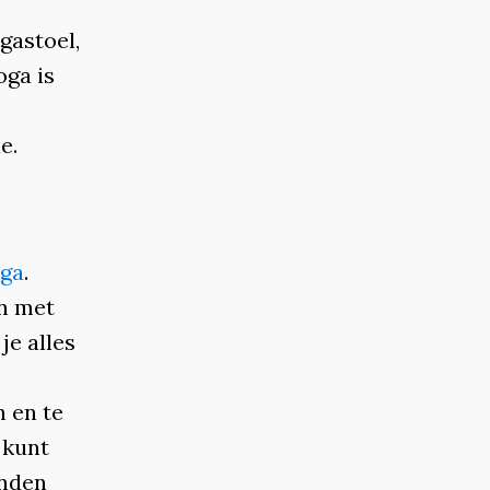
gastoel,
oga is
e.
oga
.
n met
je alles
-
 en te
 kunt
enden