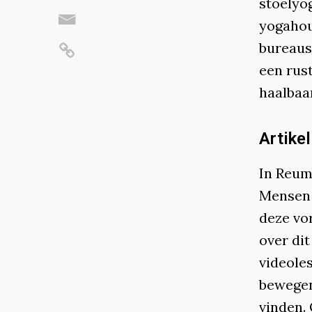
stoelyog
yogahoud
bureaust
een rus
haalbaar
Artike
In Reum
Mensen 
deze vo
over di
videole
bewegen 
vinden.