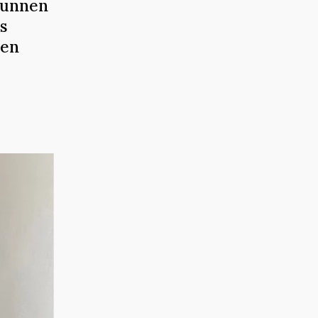
 kunnen
s
ren