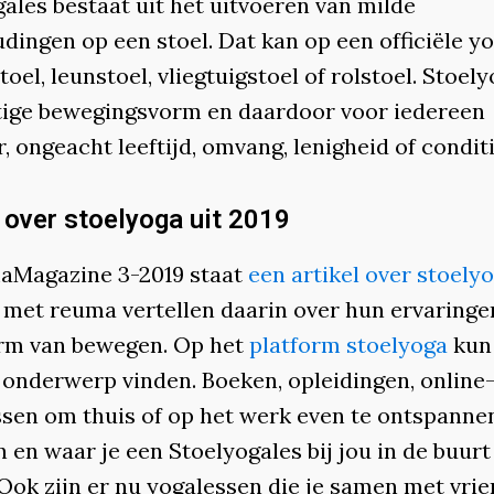
ales bestaat uit het uitvoeren van milde
ingen op een stoel. Dat kan op een officiële yo
oel, leunstoel, vliegtuigstoel of rolstoel. Stoely
tige bewegingsvorm en daardoor voor iedereen
, ongeacht leeftijd, omvang, lenigheid of conditi
l over stoelyoga uit 2019
aMagazine 3-2019 staat
een artikel over stoely
met reuma vertellen daarin over hun ervaringe
rm van bewegen. Op het
platform stoelyoga
kun 
t onderwerp vinden. Boeken, opleidingen, online
ssen om thuis of op het werk even te ontspannen
en waar je een Stoelyogales bij jou in de buurt
 Ook zijn er nu yogalessen die je samen met vri