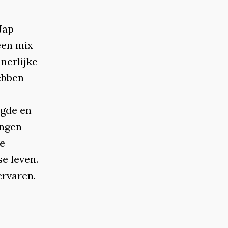
Jap
een mix
nerlijke
hebben
ugde en
ingen
ze
se leven.
ervaren.