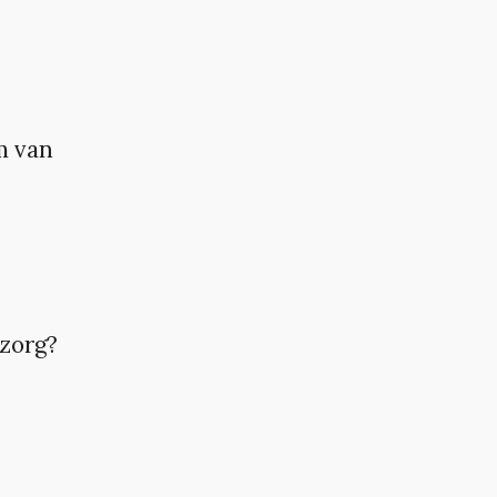
m van
 zorg?