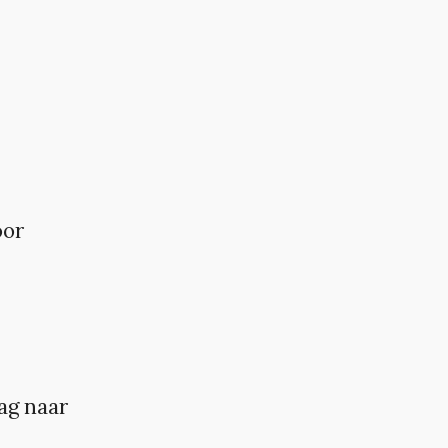
oor
ag naar