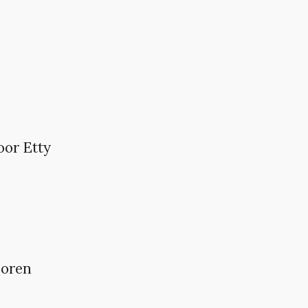
oor Etty
poren