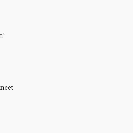
n”
 meet