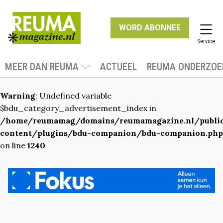
WORD ABONNEE
Service
MEER DAN REUMA
ACTUEEL
REUMA ONDERZOE
Warning
: Undefined variable
$bdu_category_advertisement_index in
/home/reumamag/domains/reumamagazine.nl/publ
content/plugins/bdu-companion/bdu-companion.php
on line
1240