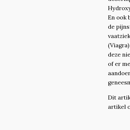
Hydroxy
En ook 
de pijns
vaatziek
(Viagra
deze nie
of er me
aandoen
geneesm
Dit arti
artikel