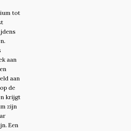
rium tot
st
ijdens
n.
s
ek aan
gen
geld aan
 op de
n krijgt
om zijn
ar
jn. Een