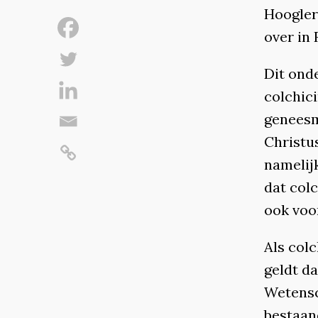
Hoogler
over in
Dit ond
colchic
geneesm
Christu
namelijk
dat colc
ook voo
Als col
geldt d
Wetensc
bestaan