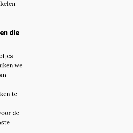
kkelen
en die
ofjes
uiken we
van
ken te
voor de
aste
.