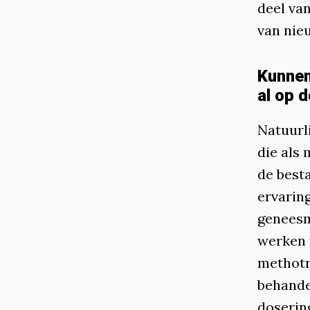
deel va
van nie
Kunnen
al op d
Natuurl
die als
de best
ervarin
geneesm
werken 
methotr
behandel
doserin