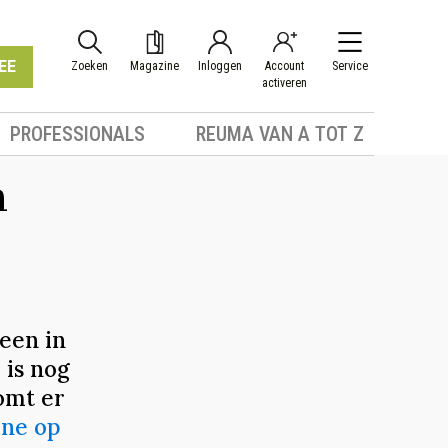
EE
Zoeken
Magazine
Inloggen
Account
Service
activeren
PROFESSIONALS
REUMA VAN A TOT Z
n
leen in
 is nog
omt er
ine op