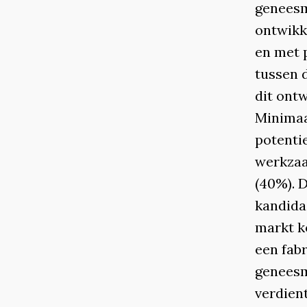
geneesm
ontwikk
en met 
tussen d
dit ont
Minimaa
potenti
werkzaa
(40%). D
kandida
markt k
een fabr
geneesm
verdien