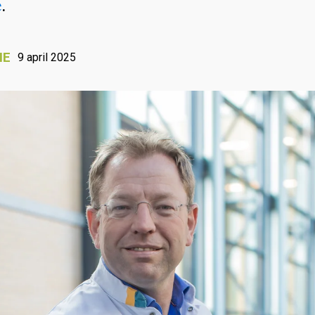
e
.
IE
9 april 2025