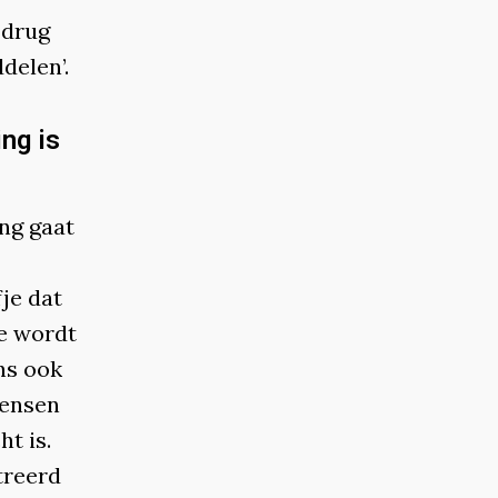
 drug
delen’.
ng is
ing gaat
je dat
je wordt
ns ook
mensen
t is.
treerd