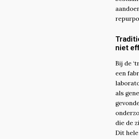
aandoen
repurpo
Tradit
niet ef
Bij de 
een fab
laborat
als gen
gevonde
onderzo
die de 
Dit hel