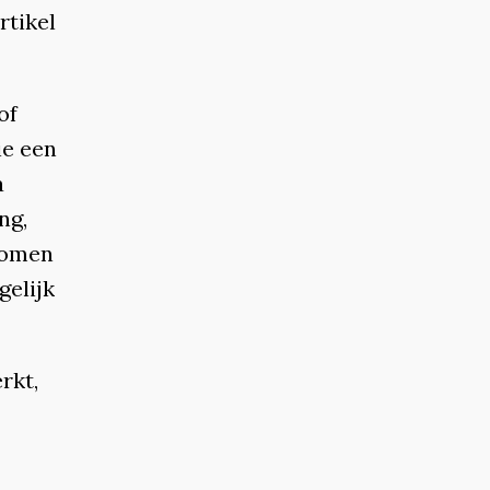
rtikel
of
ie een
a
ng,
ekomen
gelijk
rkt,