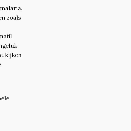
malaria.
en zoals
nafil
ongeluk
at kijken
e
hele