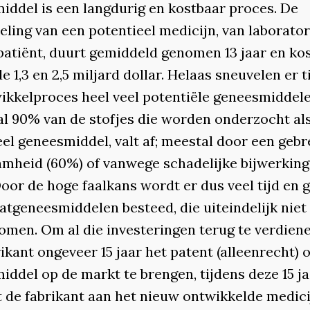
iddel is een langdurig en kostbaar proces. De
eling van een potentieel medicijn, van laborato
patiënt, duurt gemiddeld genomen 13 jaar en ko
e 1,3 en 2,5 miljard dollar. Helaas sneuvelen er t
wikkelproces heel veel potentiële geneesmiddele
l 90% van de stofjes die worden onderzocht al
eel geneesmiddel, valt af; meestal door een gebr
mheid (60%) of vanwege schadelijke bijwerkin
oor de hoge faalkans wordt er dus veel tijd en 
atgeneesmiddelen besteed, die uiteindelijk niet
omen. Om al die investeringen terug te verdiene
ikant ongeveer 15 jaar het patent (alleenrecht) 
iddel op de markt te brengen, tijdens deze 15 ja
t de fabrikant aan het nieuw ontwikkelde medici