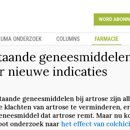
WORD ABONN
EUMA ONDERZOEK
COLUMNS
FARMACIE
taande geneesmiddele
r nieuwe indicaties
taande geneesmiddelen bij artrose zijn al
e klachten van artrose te verminderen, er
eneesmiddel dat artrose remt. Maar nu k
oot onderzoek naar
het effect van colchic