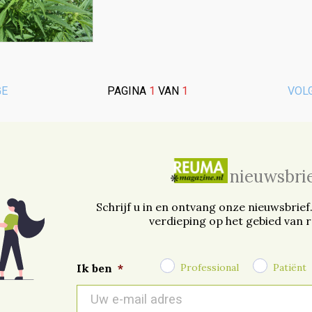
GE
PAGINA
1
VAN
1
VOL
nieuwsbri
Schrijf u in en ontvang onze nieuwsbrief
verdieping op het gebied van 
Professional
Patiënt
Ik ben
*
E-
mail
*