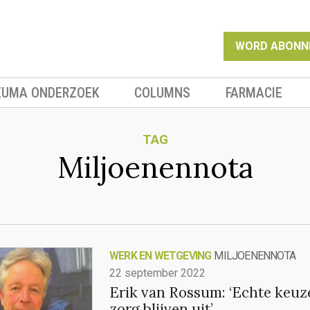
WORD ABONN
EUMA ONDERZOEK
COLUMNS
FARMACIE
TAG
Miljoenennota
WERK EN WETGEVING
MILJOENENNOTA
22 september 2022
Erik van Rossum: ‘Echte keuze
zorg blijven uit’