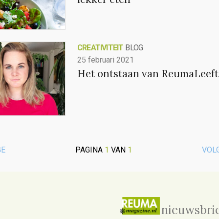
CREATIVITEIT
BLOG
25 februari 2021
Het ontstaan van ReumaLeef
GE
PAGINA
1
VAN
1
VOL
nieuwsbri