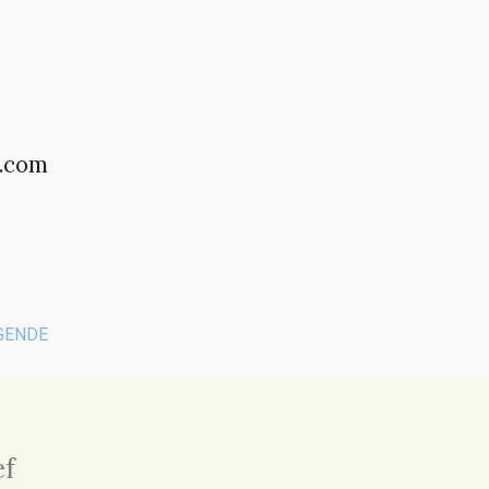
t.com
GENDE
ef