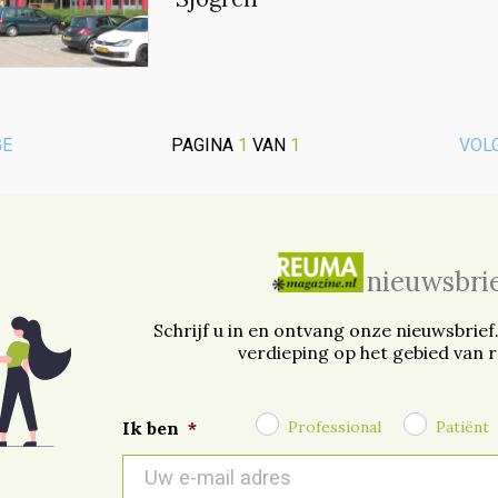
GE
PAGINA
1
VAN
1
VOL
nieuwsbri
Schrijf u in en ontvang onze nieuwsbrief
verdieping op het gebied van 
Professional
Patiënt
Ik ben
*
E-
mail
*