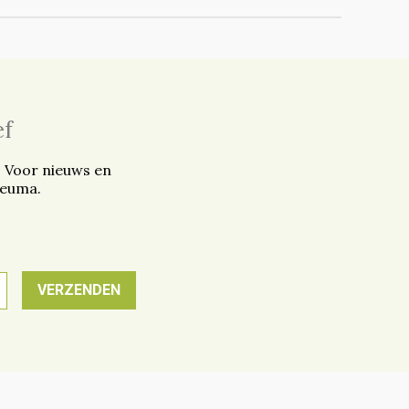
ef
. Voor nieuws en
reuma.