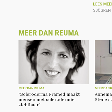
LEES MEE
SJÖGREN
MEER DAN REUMA
MEER DAN REUMA
MEER DAN 
“Scleroderma Framed maakt
Annemar
mensen met sclerodermie
Stene s
zichtbaar”