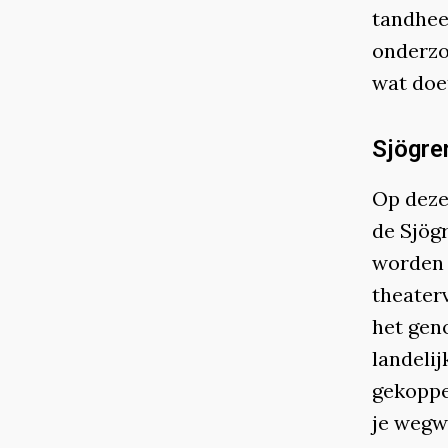
tandhee
onderzo
wat doe
Sjögre
Op deze
de Sjög
worden 
theater
het gen
landelij
gekoppel
je wegw