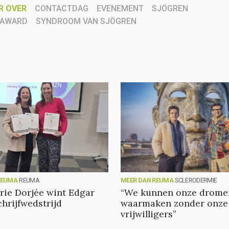
R OVER
CONTACTDAG
EVENEMENT
SJÖGREN
 AWARD
SYNDROOM VAN SJÖGREN
REUMA
REUMA
MEER DAN REUMA
SCLERODERMIE
ie Dorjée wint Edgar
“We kunnen onze dromen
chrijfwedstrijd
waarmaken zonder onze
vrijwilligers”