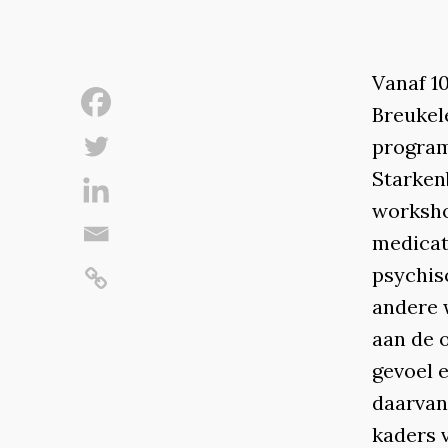
Vanaf 10
Breukel
program
Starkenb
worksho
medicat
psychis
andere 
aan de o
gevoel e
daarvan,
kaders 