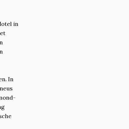
otel in
et
an
jn
n. In
 neus
-mond-
ng
ische