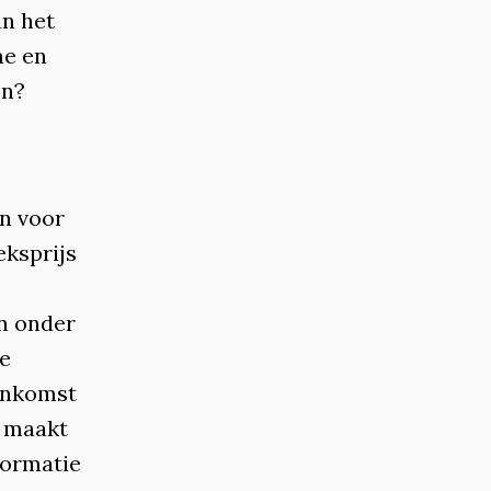
an het
me en
en?
n voor
eksprijs
jn onder
ze
nenkomst
r maakt
formatie