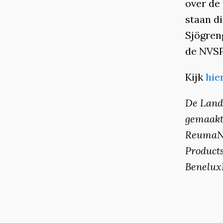
over de 
staan d
Sjögren
de NVSP
Kijk
hie
De Land
gemaakt
ReumaNe
Products
BeneluxB