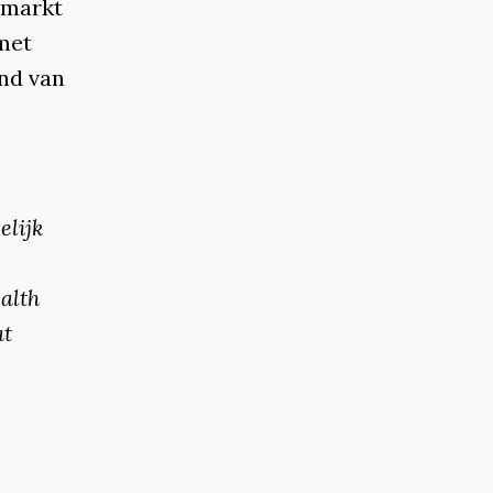
iemarkt
met
and van
elijk
alth
at