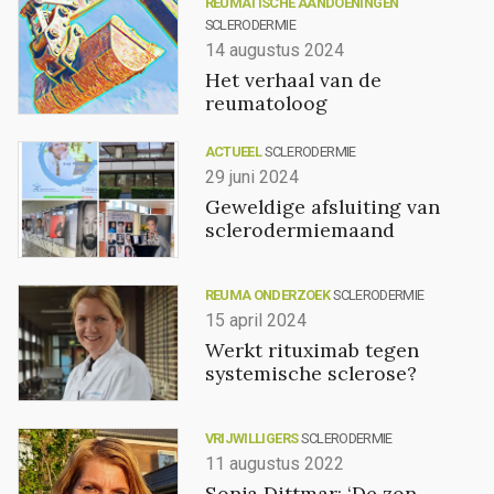
REUMATISCHE AANDOENINGEN
SCLERODERMIE
14 augustus 2024
Het verhaal van de
reumatoloog
ACTUEEL
SCLERODERMIE
29 juni 2024
Geweldige afsluiting van
sclerodermiemaand
REUMA ONDERZOEK
SCLERODERMIE
15 april 2024
Werkt rituximab tegen
systemische sclerose?
VRIJWILLIGERS
SCLERODERMIE
11 augustus 2022
Sonja Dittmar: ‘De zon