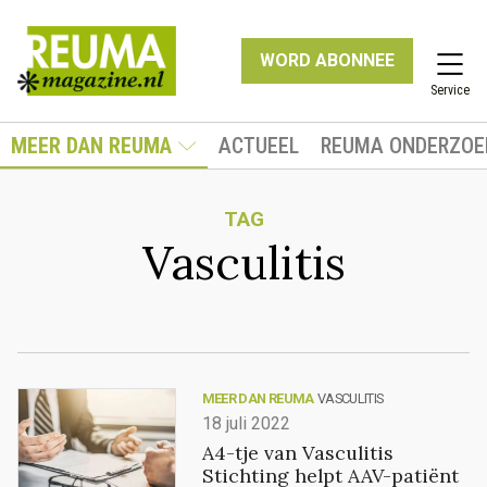
WORD ABONNEE
Service
MEER DAN REUMA
ACTUEEL
REUMA ONDERZOE
TAG
Vasculitis
MEER DAN REUMA
VASCULITIS
18 juli 2022
A4-tje van Vasculitis
Stichting helpt AAV-patiënt