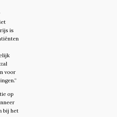
r
iet
ijs is
atiënten
lijk
zal
en voor
ingen.”
tie op
anneer
 bij het