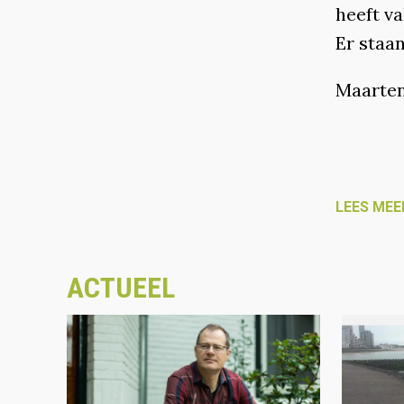
heeft v
Er staa
Maarten,
LEES MEE
ACTUEEL