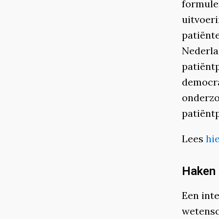
formule
uitvoer
patiënt
Nederla
patiëntp
democra
onderzo
patiëntp
Lees
hi
Haken 
Een int
wetensc