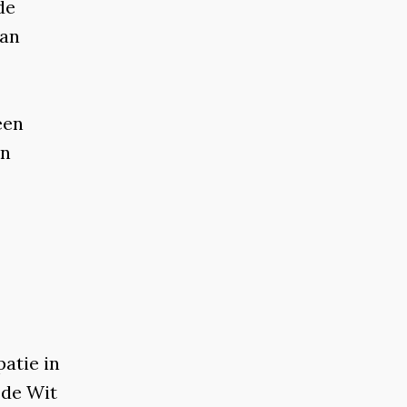
de
van
een
jn
atie in
 de Wit