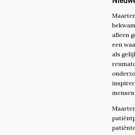
Nieuwe
Maarten
bekwame
alleen g
een waa
als geli
reumato
onderzo
inspirer
mensen 
Maarten 
patiënt
patiënt