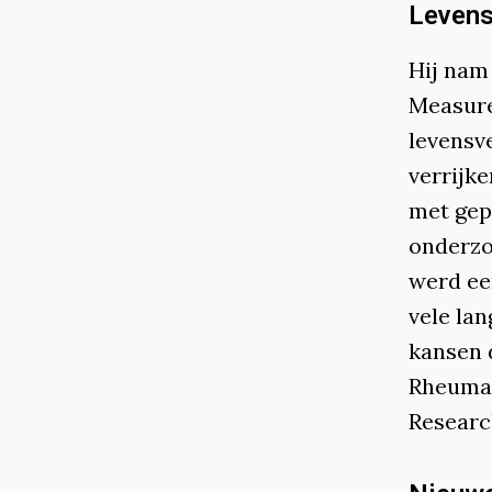
Levens
Hij nam
Measure
levensv
verrijk
met gep
onderzo
werd ee
vele la
kansen 
Rheumat
Researc