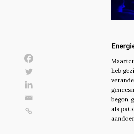
Energi
Maarten 
heb gez
verande
geneesm
begon, 
als pat
aandoen