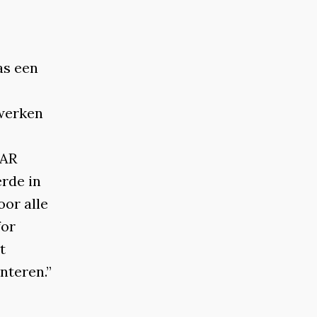
as een
 werken
LAR
erde in
oor alle
for
t
nteren.”