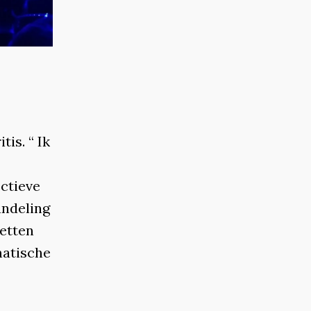
tis. “ Ik
ctieve
andeling
zetten
matische