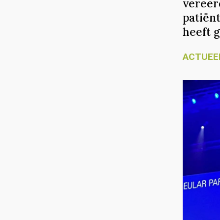
vereer
patiën
heeft g
ACTUEE