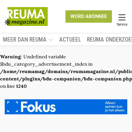
WORD ABONNEE
Service
MEER DAN REUMA
ACTUEEL
REUMA ONDERZOE
Warning
: Undefined variable
$bdu_category_advertisement_index in
/home/reumamag/domains/reumamagazine.nl/publ
content/plugins/bdu-companion/bdu-companion.php
on line
1240