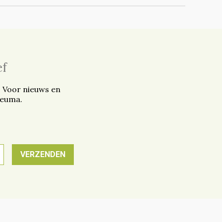
ef
. Voor nieuws en
reuma.