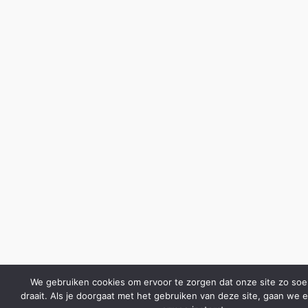
We gebruiken cookies om ervoor te zorgen dat onze site zo soe
draait. Als je doorgaat met het gebruiken van deze site, gaan we er