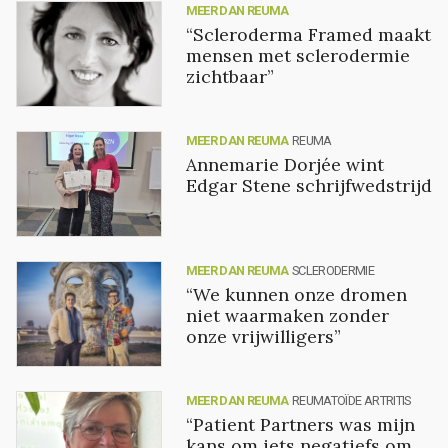
MEER DAN REUMA
“Scleroderma Framed maakt
mensen met sclerodermie
zichtbaar”
MEER DAN REUMA
REUMA
Annemarie Dorjée wint
Edgar Stene schrijfwedstrijd
MEER DAN REUMA
SCLERODERMIE
“We kunnen onze dromen
niet waarmaken zonder
onze vrijwilligers”
MEER DAN REUMA
REUMATOÏDE ARTRITIS
“Patient Partners was mijn
kans om iets negatiefs om