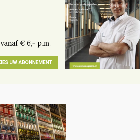
 vanaf € 6,- p.m.
KIES UW ABONNEMENT