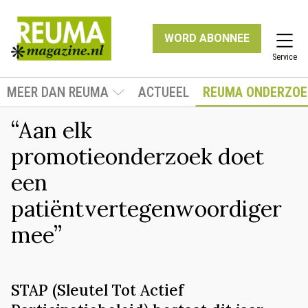
WORD ABONNEE
Service
MEER DAN REUMA
ACTUEEL
REUMA ONDERZOE
“Aan elk
promotieonderzoek doet
een
patiëntvertegenwoordiger
mee”
STAP (Sleutel Tot Actief