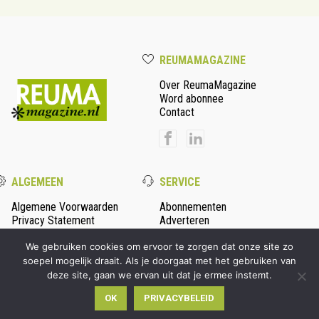
REUMAMAGAZINE
Over ReumaMagazine
Word abonnee
Contact
ALGEMEEN
SERVICE
Algemene Voorwaarden
Abonnementen
Privacy Statement
Adverteren
Colofon
We gebruiken cookies om ervoor te zorgen dat onze site zo
soepel mogelijk draait. Als je doorgaat met het gebruiken van
deze site, gaan we ervan uit dat je ermee instemt.
© 2026 Persmanager - alle rechten voorbehouden | Ontwikkeld
OK
PRIVACYBELEID
door
Wooms