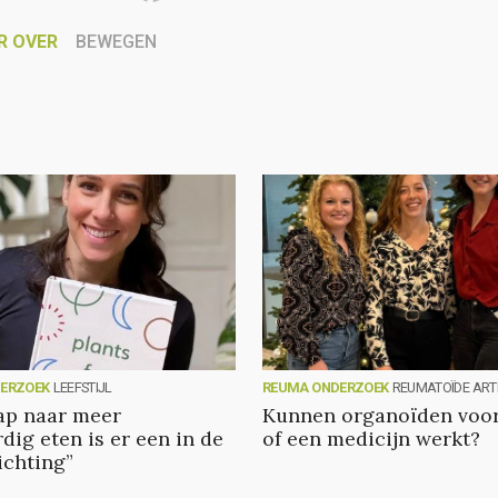
R OVER
BEWEGEN
ERZOEK
LEEFSTIJL
REUMA ONDERZOEK
REUMATOÏDE ARTR
tap naar meer
Kunnen organoïden voor
dig eten is er een in de
of een medicijn werkt?
ichting”