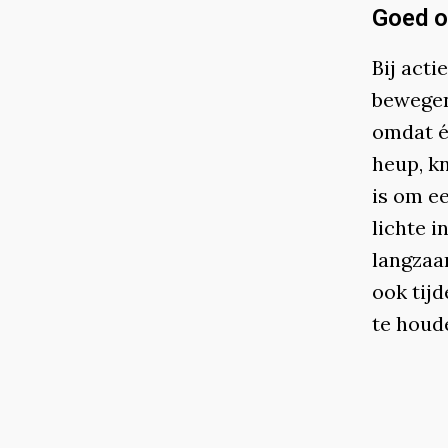
Goed o
Bij acti
bewegen
omdat é
heup, kn
is om e
lichte 
langzaa
ook tijd
te houde