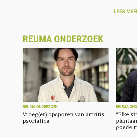
LEES MEE
REUMA ONDERZOEK
REUMA ONDERZOEK
REUMA OND
Vroeg(er) opsporen van artritis
“Elke s
psoriatica
plantaar
goede r