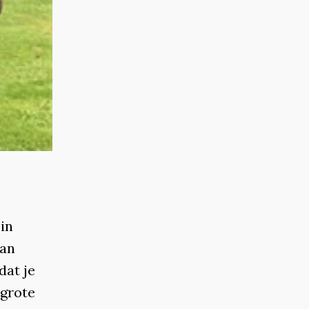
in
aan
dat je
 grote