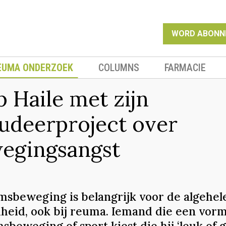
WORD ABONN
EUMA ONDERZOEK
COLUMNS
FARMACIE
p Haile met zijn
tudeerproject over
egingsangst
msbeweging is belangrijk voor de algehel
heid, ook bij reuma. Iemand die een vor
sbeweging of sport kiest die hij ‘leuk of g