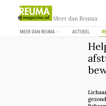
Meer dan Reuma
MEER DAN REUMA
ACTUEEL
R
Hel
afs
bew
Lichaa
gezond
lichaam