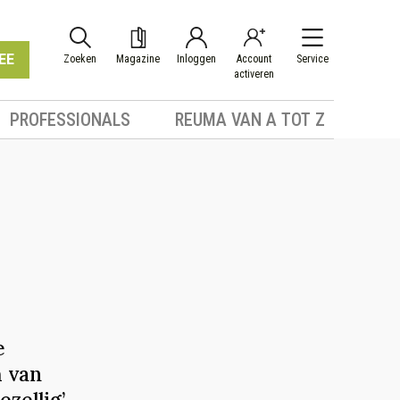
EE
Zoeken
Magazine
Inloggen
Account
Service
activeren
PROFESSIONALS
REUMA VAN A TOT Z
e
m van
ezellig’