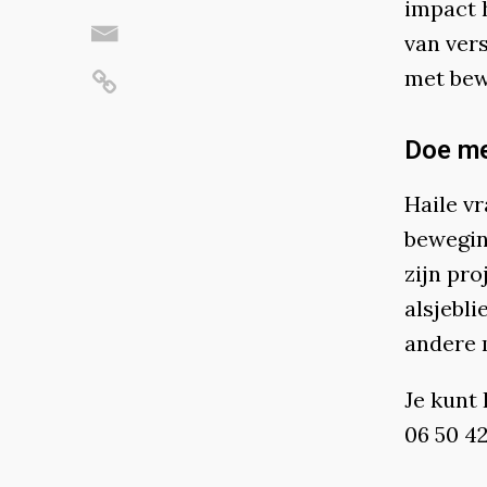
impact h
van ver
met bew
Doe me
Haile v
bewegin
zijn pro
alsjebli
andere m
Je kunt 
06 50 42