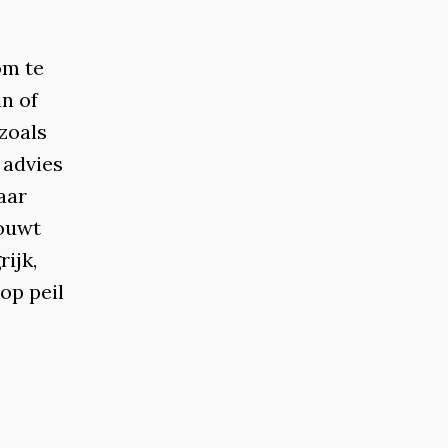
om te
n of
zoals
 advies
aar
bouwt
ijk,
op peil