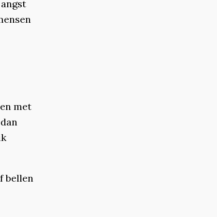
 angst
 mensen
pen met
 dan
ik
of bellen