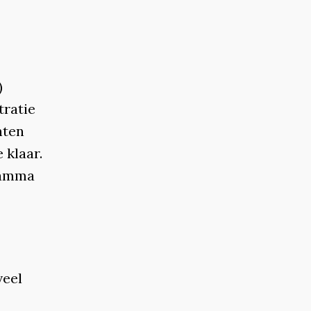
)
tratie
nten
 klaar.
ramma
veel