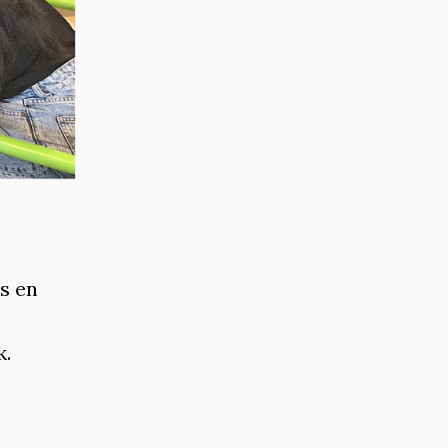
s en
k.