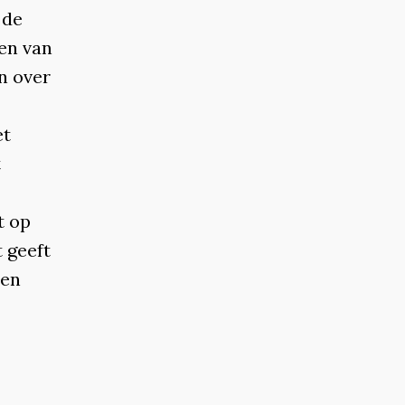
 de
en van
en over
et
t
t op
 geeft
 en