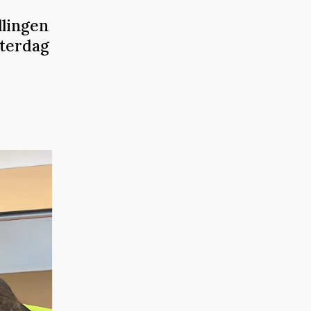
llingen
aterdag