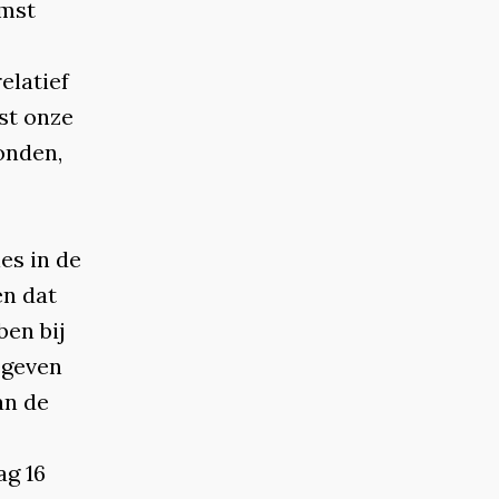
omst
elatief
st onze
onden,
es in de
en dat
ben bij
egeven
an de
ag 16