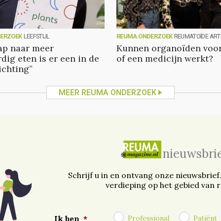
ERZOEK
LEEFSTIJL
REUMA ONDERZOEK
REUMATOÏDE ARTR
tap naar meer
Kunnen organoïden voor
dig eten is er een in de
of een medicijn werkt?
ichting”
MEER REUMA ONDERZOEK
nieuwsbri
Schrijf u in en ontvang onze nieuwsbrief
verdieping op het gebied van 
Professional
Patiënt
Ik ben
*