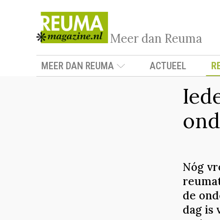
Meer dan Reuma
MEER DAN REUMA
ACTUEEL
R
Ied
ond
Nóg vr
reumato
de ond
dag is