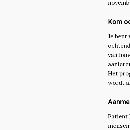
novembe
Kom oo
Je bent
ochtend
van han
aanleren
Het pro
wordt a
Aanme
Patient
mensen 