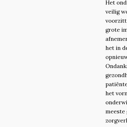
Het ond
veilig 
voorzit
grote i
afnemer
het in 
opnieuw 
Ondanks 
gezondh
patiënt
het vor
onderwi
meeste 
zorgverl