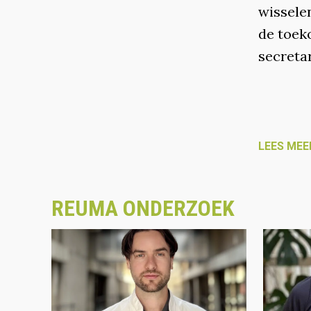
wissele
de toek
secreta
LEES MEE
REUMA ONDERZOEK