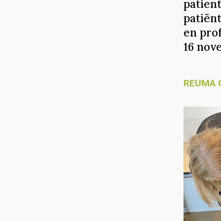
patien
patiënt
en pro
16 nov
REUMA 