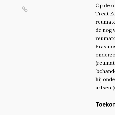
Op de o
Treat E
reumatoï
de nog 
reumatoï
Erasmus
onderzo
(reumato
‘behand
hij ond
artsen (
Toekom