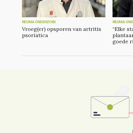
REUMA ONDERZOEK
REUMA OND
Vroeg(er) opsporen van artritis
“Elke s
psoriatica
plantaar
goede r