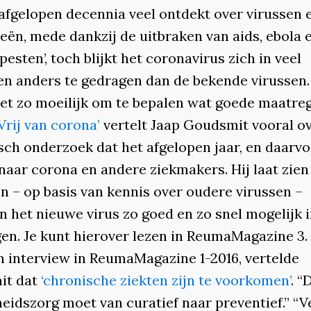
 afgelopen decennia veel ontdekt over virussen 
eën, mede dankzij de uitbraken van aids, ebola 
pesten’, toch blijkt het coronavirus zich in veel
en anders te gedragen dan de bekende virussen.
et zo moeilijk om te bepalen wat goede maatre
Vrij van corona’
vertelt Jaap Goudsmit vooral ov
sch onderzoek dat het afgelopen jaar, en daarvoo
naar corona en andere ziekmakers. Hij laat zien
n – op basis van kennis over oudere virussen –
 het nieuwe virus zo goed en zo snel mogelijk i
gen. Je kunt hierover lezen in ReumaMagazine 3.
en interview in ReumaMagazine 1-2016, vertelde
it dat
‘chronische ziekten zijn te voorkomen’
. “
eidszorg moet van curatief naar preventief.” “V