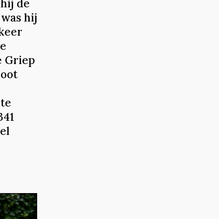
hij de
was hij
 keer
de
 Griep
root
 te
341
el