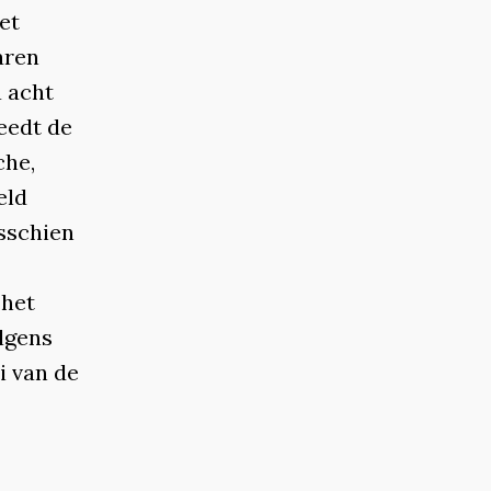
et
aren
à acht
reedt de
che,
eld
isschien
 het
lgens
i van de