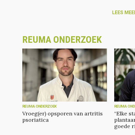
LEES MEE
REUMA ONDERZOEK
REUMA ONDERZOEK
REUMA OND
Vroeg(er) opsporen van artritis
“Elke s
psoriatica
plantaar
goede r