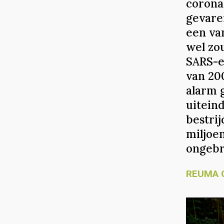
coronav
gevare
een va
wel zou
SARS-e
van 20
alarm g
uitein
bestri
miljoe
ongebr
REUMA 