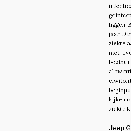
infectie
geïnfec
liggen. 
jaar. Di
ziekte a
niet-ov
begint 
al twint
eiwitont
beginpu
kijken 
ziekte 
Jaap G