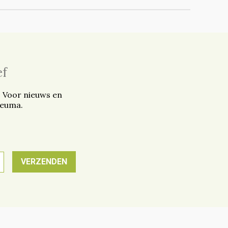
ef
. Voor nieuws en
reuma.