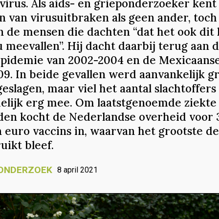
irus. Als aids- en grieponderzoeker kent 
n van virusuitbraken als geen ander, toch 
n de mensen die dachten “dat het ook dit
 meevallen”. Hij dacht daarbij terug aan 
pidemie van 2002-2004 en de Mexicaanse
09. In beide gevallen werd aanvankelijk g
eslagen, maar viel het aantal slachtoffers
delijk erg mee. Om laatstgenoemde ziekte
jden kocht de Nederlandse overheid voor 
n euro vaccins in, waarvan het grootste de
uikt bleef.
ONDERZOEK
8 april 2021