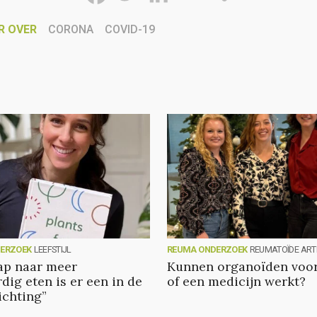
R OVER
CORONA
COVID-19
ERZOEK
LEEFSTIJL
REUMA ONDERZOEK
REUMATOÏDE ARTR
tap naar meer
Kunnen organoïden voor
dig eten is er een in de
of een medicijn werkt?
ichting”