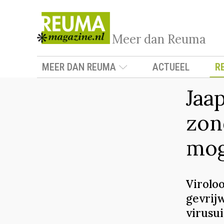
Meer dan Reuma
MEER DAN REUMA
ACTUEEL
R
Jaa
zon
mog
Virolo
gevrij
virusui