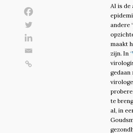
Al is de
epidemi
andere ‘
opzicht
maakt h
zijn. In
‘
virologi
gedaan 
virologe
proberen
te bren
al, in e
Goudsm
gezondh