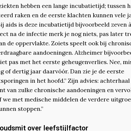
ziekten hebben een lange incubatietijd; tussen h
teerd raken en de eerste klachten kunnen vele j
Bij aids is deze incubatietijd bijvoorbeeld zeven 
rect na de infectie merk je nog niets, pas later t
an de oppervlakte. Zoiets speelt ook bij chronis
erdraagbare aandoeningen. Alzheimer bijvoorbe
niet pas met het eerste geheugenverlies. Nee, m
ig of dertig jaar daarvóór. Dan zie je de eerste
sporingen in het hoofd.” Zijn advies: achterhaal
nt van zulke chronische aandoeningen en vervo
of we met medische middelen de verdere uitgroe
kunnen stoppen.”
oudsmit over leefstijlfactor