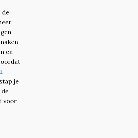
s de
meer
ngen
a maken
en en
voordat
n
stap je
n de
d voor