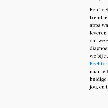
Een ‘lee
trend j
apps wa
leveren
dat we 
diagnos
we bij 
Bechte
naar je 
huidige 
jou, en 