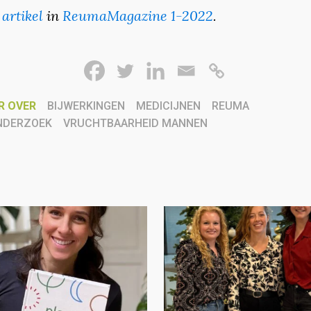
 artikel
in
ReumaMagazine 1-2022
.
R OVER
BIJWERKINGEN
MEDICIJNEN
REUMA
NDERZOEK
VRUCHTBAARHEID MANNEN