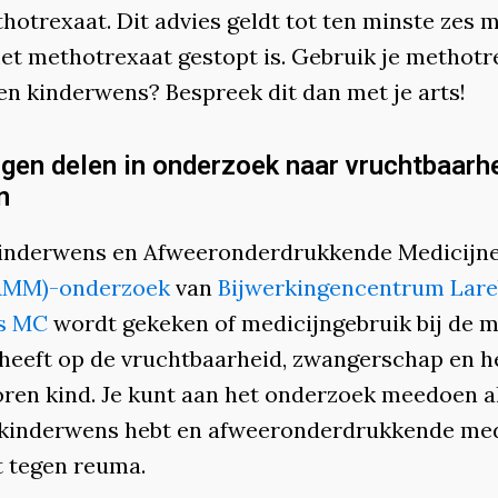
hotrexaat. Dit advies geldt tot ten minste zes
et methotrexaat gestopt is. Gebruik je methotr
een kinderwens? Bespreek dit dan met je arts!
ngen delen in onderzoek naar vruchtbaarh
n
Kinderwens en Afweeronderdrukkende Medicijne
AMM)-onderzoek
van
Bijwerkingencentrum Lar
s MC
wordt gekeken of medicijngebruik bij de 
 heeft op de vruchtbaarheid, zwangerschap en h
oren kind. Je kunt aan het onderzoek meedoen al
 kinderwens hebt en afweeronderdrukkende med
t tegen reuma.