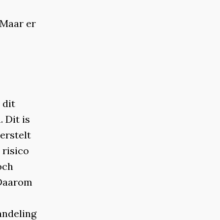
 Maar er
 dit
 Dit is
erstelt
 risico
och
 Daarom
andeling