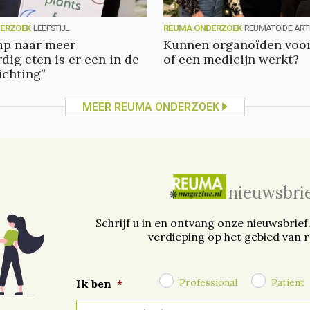
ERZOEK
LEEFSTIJL
REUMA ONDERZOEK
REUMATOÏDE ARTR
tap naar meer
Kunnen organoïden voor
dig eten is er een in de
of een medicijn werkt?
ichting”
MEER REUMA ONDERZOEK
nieuwsbri
Schrijf u in en ontvang onze nieuwsbrief
verdieping op het gebied van 
Professional
Patiënt
Ik ben
*
E-