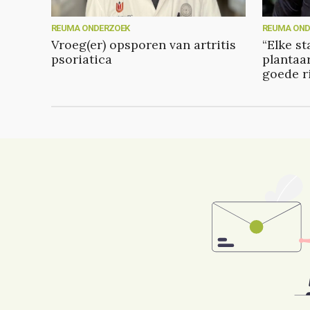
REUMA ONDERZOEK
REUMA OND
Vroeg(er) opsporen van artritis
“Elke s
psoriatica
plantaar
goede r