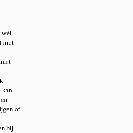
e wél
 niet
uurt
ek
n kan
len
jgen of
n bij