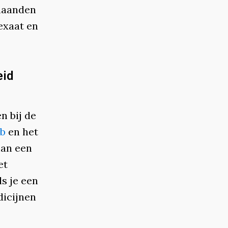
 maanden
exaat en
eid
n bij de
eb
en het
man een
et
s je een
icijnen