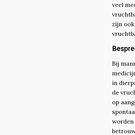
veel med
vruchtb
zijn ook
vruchtb
Bespre
Bij man
medicijn
in dier
de vruc
op aang
spontaa
worden 
betrouw