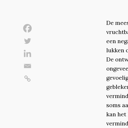
De mees
vruchtb
een neg
lukken 
De ontw
ongevee
gevoelig
gebleke
vermind
soms aa
kan het
vermind