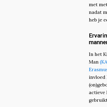
met met
nadat m
heb je 
Ervari
manne
In het 
Man
(K
Erasmu
invloed
(on)geb
actieve
gebruik