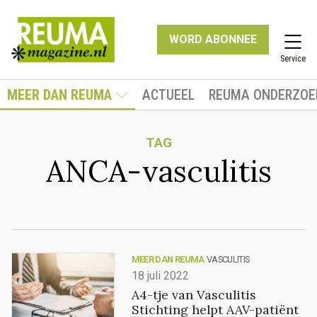
WORD ABONNEE
Service
MEER DAN REUMA
ACTUEEL
REUMA ONDERZOE
TAG
ANCA-vasculitis
MEER DAN REUMA
VASCULITIS
18 juli 2022
A4-tje van Vasculitis
Stichting helpt AAV-patiënt