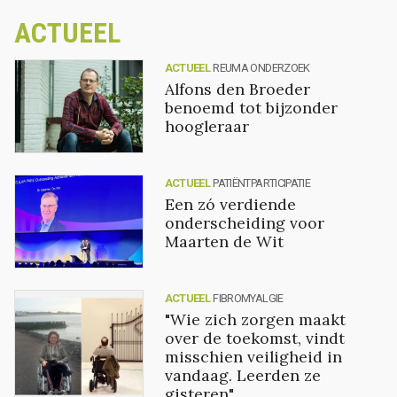
ACTUEEL
ACTUEEL
REUMA ONDERZOEK
Alfons den Broeder
benoemd tot bijzonder
hoogleraar
ACTUEEL
PATIËNTPARTICIPATIE
Een zó verdiende
onderscheiding voor
Maarten de Wit
ACTUEEL
FIBROMYALGIE
"Wie zich zorgen maakt
over de toekomst, vindt
misschien veiligheid in
vandaag. Leerden ze
gisteren"