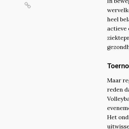
In beweg
wervelko
heel be
actieve 
ziektepr
gezondh
Toerno
Maar re
reden d
Volleyba
eveneme
Het onde
uitwisse