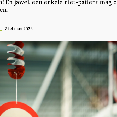
! En jawel, een enkele niet-patiënt mag 
en.
L
2 februari 2025