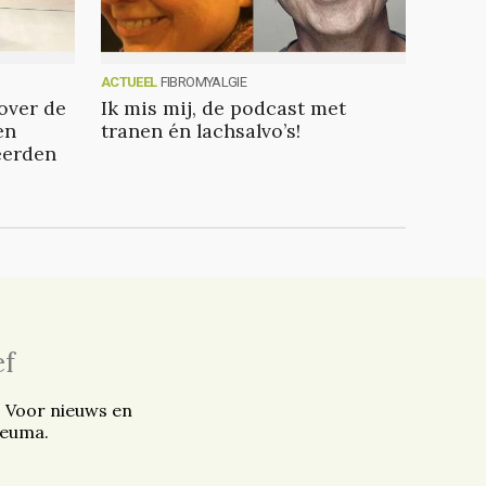
ACTUEEL
FIBROMYALGIE
over de
Ik mis mij, de podcast met
en
tranen én lachsalvo’s!
eerden
ef
. Voor nieuws en
reuma.