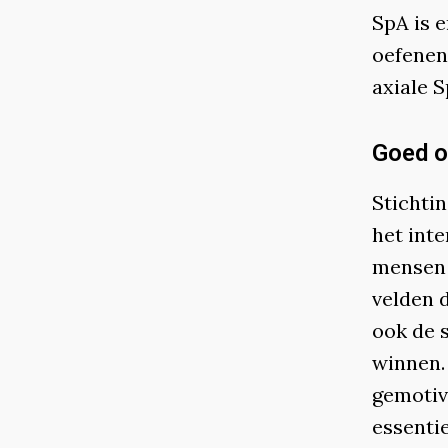
SpA is e
oefenen
axiale S
Goed o
Stichti
het int
mensen m
velden d
ook de 
winnen.
gemotiv
essenti