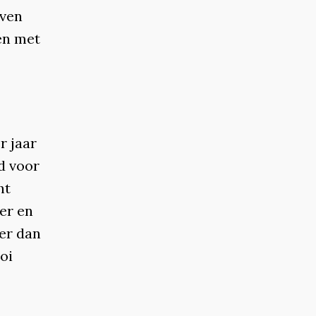
jven
en met
r jaar
d voor
ht
ter en
ker dan
oi