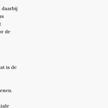
 daarbij
ns
t
or de
at is de
fenen.
xiale