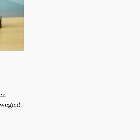
en
ewegen!