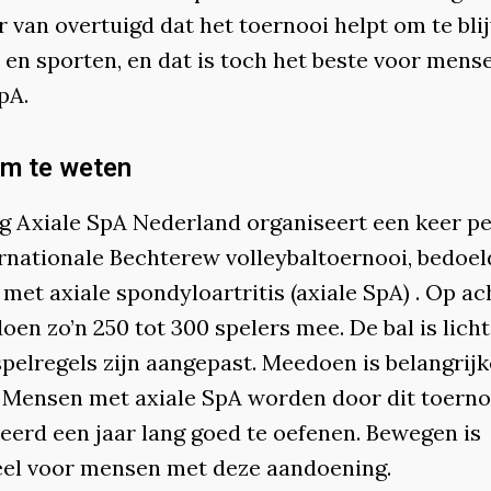
r van overtuigd dat het toernooi helpt om te bli
 en sporten, en dat is toch het beste voor mens
pA.
m te weten
ng Axiale SpA Nederland organiseert een keer pe
ernationale Bechterew volleybaltoernooi, bedoel
et axiale spondyloartritis (axiale SpA) . Op ac
oen zo’n 250 tot 300 spelers mee. De bal is lich
spelregels zijn aangepast. Meedoen is belangrij
 Mensen met axiale SpA worden door dit toerno
eerd een jaar lang goed te oefenen. Bewegen is
eel voor mensen met deze aandoening.