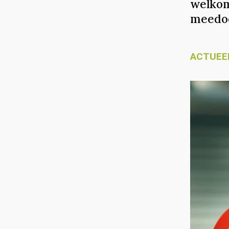
welkom
meedo
ACTUEE