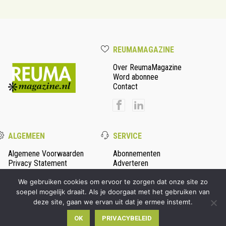
REUMAMAGAZINE
Over ReumaMagazine
Word abonnee
Contact
ALGEMEEN
SERVICE
Algemene Voorwaarden
Abonnementen
Privacy Statement
Adverteren
Colofon
We gebruiken cookies om ervoor te zorgen dat onze site zo
soepel mogelijk draait. Als je doorgaat met het gebruiken van
deze site, gaan we ervan uit dat je ermee instemt.
© 2026 Persmanager - alle rechten voorbehouden | Ontwikkeld
OK
PRIVACYBELEID
door
Wooms