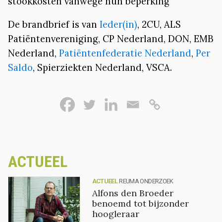
stookkosten vanwege hun beperking
De brandbrief is van
Ieder(in)
, 2CU, ALS
Patiëntenvereniging, CP Nederland, DON, EMB
Nederland,
Patiëntenfederatie Nederland
,
Per
Saldo
, Spierziekten Nederland, VSCA.
ACTUEEL
ACTUEEL
REUMA ONDERZOEK
Alfons den Broeder
benoemd tot bijzonder
hoogleraar