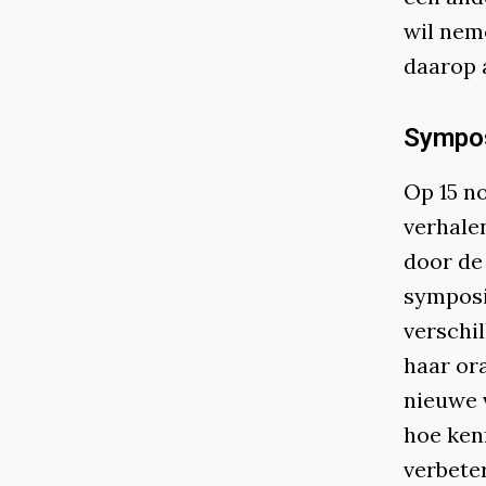
wil nem
daarop 
Sympo
Op 15 n
verhale
door de
symposi
verschil
haar or
nieuwe 
hoe ken
verbete