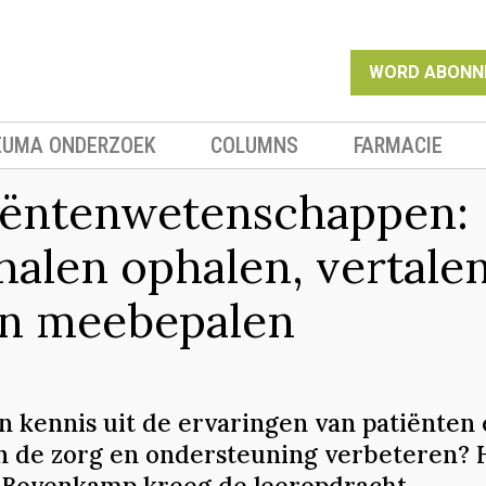
WORD ABONN
EUMA ONDERZOEK
COLUMNS
FARMACIE
iëntenwetenschappen:
halen ophalen, vertale
en meebepalen
n kennis uit de ervaringen van patiënten
n de zorg en ondersteuning verbeteren? 
 Bovenkamp kreeg de leeropdracht