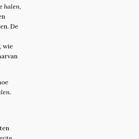
te halen
,
en
ken. De
, wie
aarvan
hoe
len
.
sten
recte