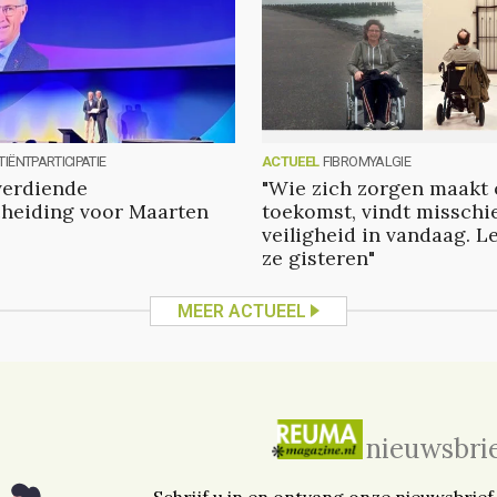
TIËNTPARTICIPATIE
ACTUEEL
FIBROMYALGIE
verdiende
"Wie zich zorgen maakt 
heiding voor Maarten
toekomst, vindt misschi
veiligheid in vandaag. L
ze gisteren"
MEER ACTUEEL
nieuwsbri
Schrijf u in en ontvang onze nieuwsbrief