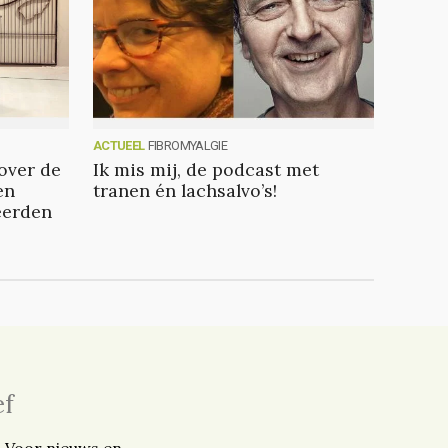
ACTUEEL
FIBROMYALGIE
over de
Ik mis mij, de podcast met
en
tranen én lachsalvo’s!
eerden
ef
. Voor nieuws en