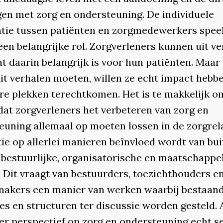
gen met zorg en ondersteuning. De individuele
atie tussen patiënten en zorgmedewerkers spee
een belangrijke rol. Zorgverleners kunnen uit v
t daarin belangrijk is voor hun patiënten. Maar
uit verhalen moeten, willen ze echt impact hebb
re plekken terechtkomen. Het is te makkelijk o
dat zorgverleners het verbeteren van zorg en
euning allemaal op moeten lossen in de zorgrela
tie op allerlei manieren beïnvloed wordt van bui
 bestuurlijke, organisatorische en maatschappel
. Dit vraagt van bestuurders, toezichthouders e
makers een manier van werken waarbij bestaan
s en structuren ter discussie worden gesteld. A
er perspectief op zorg en ondersteuning echt s