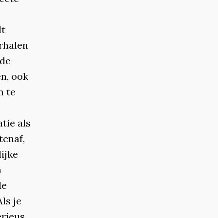
lt
erhalen
 de
en, ook
m te
tie als
tenaf,
ijke
n
de
ls je
erieus