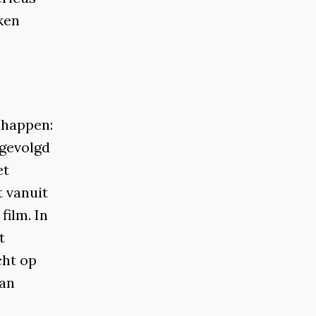
ken
chappen:
 gevolgd
et
 vanuit
film. In
t
cht op
kan