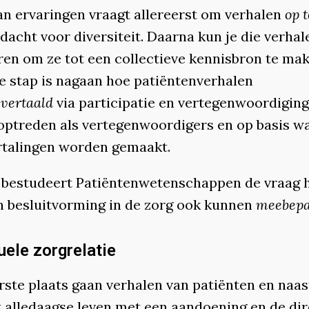
an ervaringen vraagt allereerst om verhalen
op 
acht voor diversiteit. Daarna kun je die verhal
ren om ze tot een collectieve kennisbron te ma
e stap is nagaan hoe patiëntenverhalen
n
vertaald
via participatie en vertegenwoordiging
 optreden als vertegenwoordigers en op basis w
rtalingen worden gemaakt.
t bestudeert Patiëntenwetenschappen de vraag 
n besluitvorming in de zorg ook kunnen
meebepa
uele zorgrelatie
erste plaats gaan verhalen van patiënten en naa
t alledaagse leven met een aandoening en de di