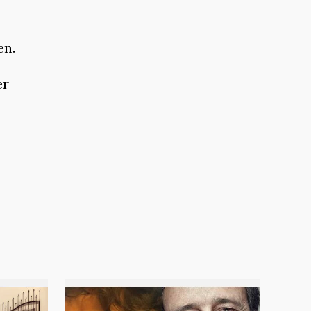
en.
er