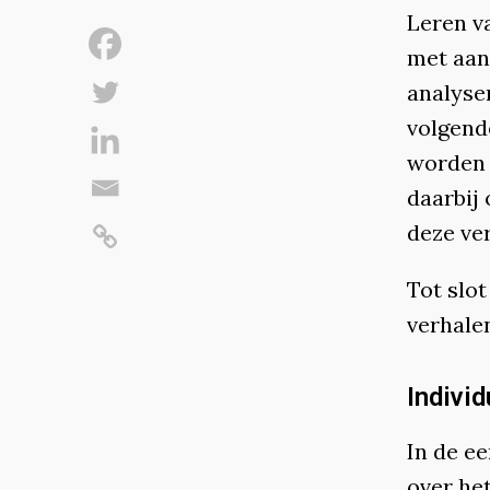
Leren v
met aand
analyse
volgend
worde
daarbij
deze ve
Tot slo
verhale
Individ
In de e
over he