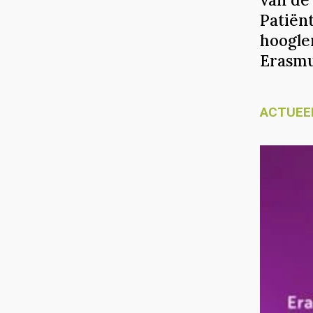
Patiën
hoogle
Erasmu
ACTUEE