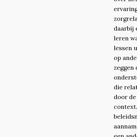
ervarin
zorgrel
daarbij 
leren wa
lessen 
op ande
zeggen 
onderst
die rela
door de
context
beleids
aanname
een and