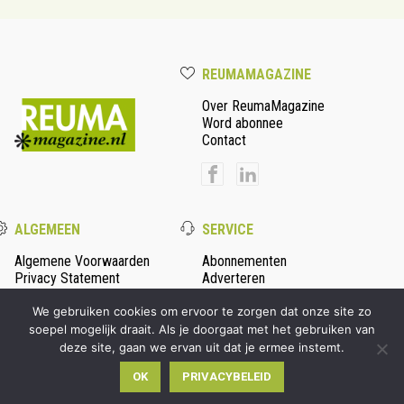
REUMAMAGAZINE
Over ReumaMagazine
Word abonnee
Contact
ALGEMEEN
SERVICE
Algemene Voorwaarden
Abonnementen
Privacy Statement
Adverteren
Colofon
We gebruiken cookies om ervoor te zorgen dat onze site zo
soepel mogelijk draait. Als je doorgaat met het gebruiken van
deze site, gaan we ervan uit dat je ermee instemt.
© 2026 Persmanager - alle rechten voorbehouden | Ontwikkeld
OK
PRIVACYBELEID
door
Wooms