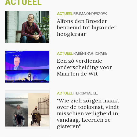
ACTUEEL
ACTUEEL
REUMA ONDERZOEK
Alfons den Broeder
benoemd tot bijzonder
hoogleraar
ACTUEEL
PATIËNTPARTICIPATIE
Een zó verdiende
onderscheiding voor
Maarten de Wit
ACTUEEL
FIBROMYALGIE
"Wie zich zorgen maakt
over de toekomst, vindt
misschien veiligheid in
vandaag. Leerden ze
gisteren"