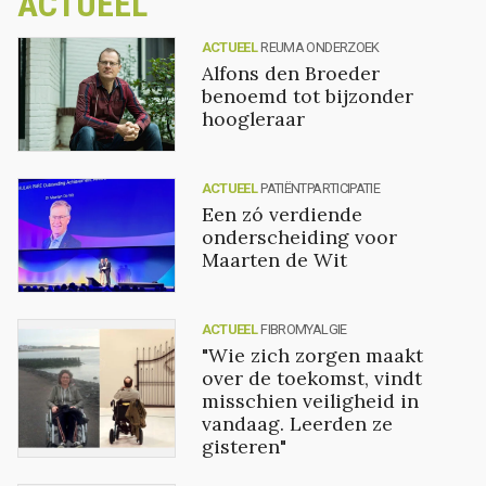
ACTUEEL
ACTUEEL
REUMA ONDERZOEK
Alfons den Broeder
benoemd tot bijzonder
hoogleraar
ACTUEEL
PATIËNTPARTICIPATIE
Een zó verdiende
onderscheiding voor
Maarten de Wit
ACTUEEL
FIBROMYALGIE
"Wie zich zorgen maakt
over de toekomst, vindt
misschien veiligheid in
vandaag. Leerden ze
gisteren"