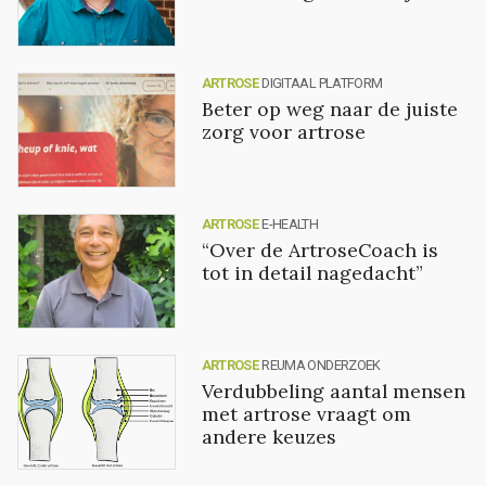
ARTROSE
DIGITAAL PLATFORM
Beter op weg naar de juiste
zorg voor artrose
ARTROSE
E-HEALTH
“Over de ArtroseCoach is
tot in detail nagedacht”
ARTROSE
REUMA ONDERZOEK
Verdubbeling aantal mensen
met artrose vraagt om
andere keuzes