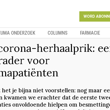
WORD ABONN
EUMA ONDERZOEK
COLUMNS
FARMACIE
corona-herhaalprik: e
rader voor
mapatiënten
 het je bijna niet voorstellen: nog maar ee
n kwamen we erachter dat de eerste twe
aties onvoldoende hielpen om besmettin