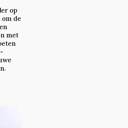
ler op
t om de
een
en met
oeten
-
euwe
n.