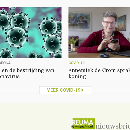
ORONA
COVID-19
 en de bestrijding van
Annemiek de Crom spra
onavirus
koning
MEER COVID-19
nieuwsbri