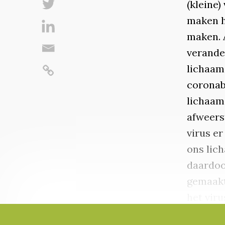
(kleine
maken h
maken. A
verander
lichaam
coronab
lichaam
afweerst
virus er
ons lich
daardoo
gemaakt
het vir
Verander