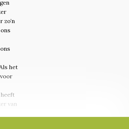
ngen
ker
r zo’n
 ons
 ons
Als het
 voor
 heeft
ker van
an het