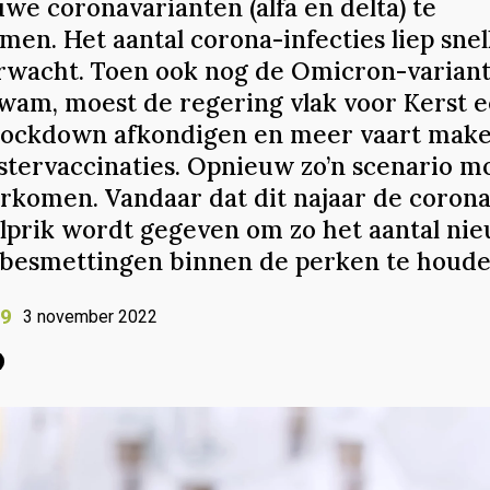
we coronavarianten (alfa en delta) te
en. Het aantal corona-infecties liep snel
rwacht. Toen ook nog de Omicron-varian
wam, moest de regering vlak voor Kerst 
lockdown afkondigen en meer vaart mak
stervaccinaties. Opnieuw zo’n scenario m
rkomen. Vandaar dat dit najaar de corona
lprik wordt gegeven om zo het aantal ni
besmettingen binnen de perken te houde
19
3 november 2022