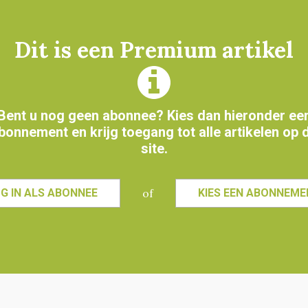
irus om te overleven.
Dit is een Premium artikel
R OVER
BIJWERKINGEN
CORONA
CORONA EN REUMA
HERHAALPRIK
COVID-19
VACCINATIE
Bent u nog geen abonnee? Kies dan hieronder ee
bonnement en krijg toegang tot alle artikelen op 
site.
of
G IN ALS ABONNEE
KIES EEN ABONNEM