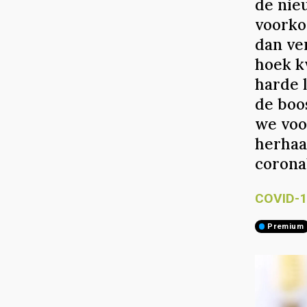
de nieu
voorkom
dan ve
hoek k
harde 
de boo
we voo
herhaa
corona
COVID-
premium