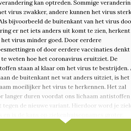
) verandering kan optreden. Sommige veranderi
et virus zwakker, andere kunnen het virus ster
ls bijvoorbeeld de buitenkant van het virus doo
ing er net iets anders uit komt te zien, herkent
 het virus minder goed. Door eerdere
esmettingen of door eerdere vaccinaties denkt
 te weten hoe het coronavirus eruitziet. De
offen staan al klaar om het virus te bestrijden. 
 aan de buitenkant net wat anders uitziet, is het
aam moeilijker het virus te herkennen. Het zal
r langer duren voordat ons lichaam antistoffen
 tegen de nieuwe variant. Hierdoor word je zie
us en is de kans op ziekenhuisopnames groter.
ing van uiterlijk is dus een slimme strategie v