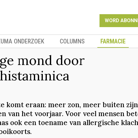
WORD ABONN
EUMA ONDERZOEK
COLUMNS
FARMACIE
ge mond door
ihistaminica
te komt eraan: meer zon, meer buiten zijn
en van het voorjaar. Voor veel mensen be
laas ook een toename van allergische klac
ooikoorts.