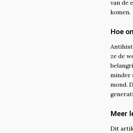
van de 
komen.
Hoe on
Antihis
ze de w
belangr
minder 
mond. D
generat
Meer l
Dit art