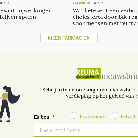
LAREB
FARMACIE
LAREB
exaat: bijwerkingen
Wat betekent een verho
blijven spelen
cholesterol door JAK r
voor mensen met reuma
MEER FARMACIE
nieuwsbri
Schrijf u in en ontvang onze nieuwsbrief
verdieping op het gebied van 
Professional
Patiënt
Ik ben
*
E-
mail
*