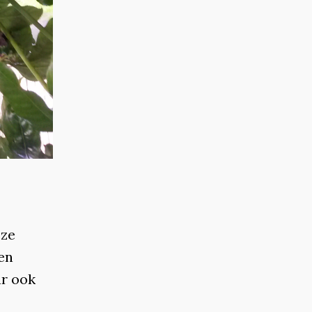
 ze
en
ar ook