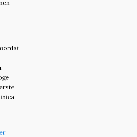
nnen
doordat
r
oge
erste
inica.
er