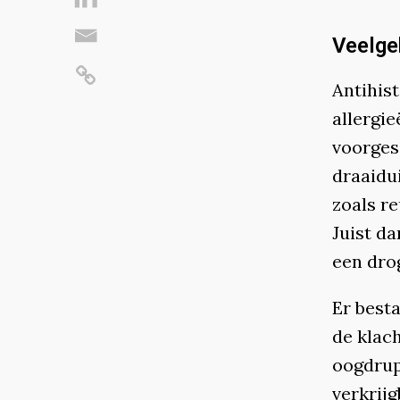
Veelge
Antihis
allergi
voorgesc
draaidu
zoals r
Juist da
een dro
Er besta
de klach
oogdrup
verkrijg