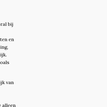
al bij
hten en
ing,
jk.
zoals
ijk van
e alleen