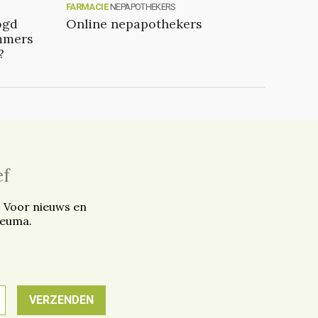
FARMACIE
NEPAPOTHEKERS
ogd
Online nepapothekers
emmers
?
ef
. Voor nieuws en
reuma.