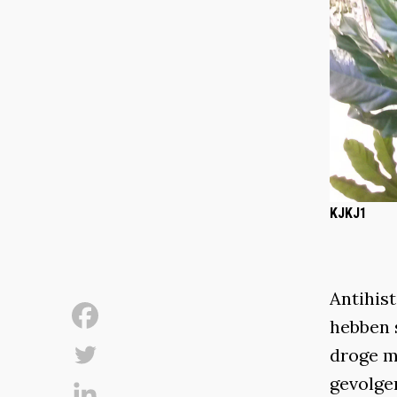
KJKJ1
Antihis
hebben 
droge mo
gevolge