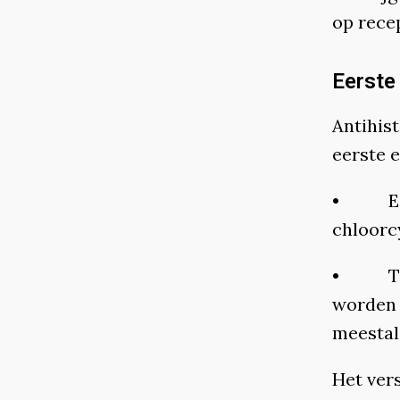
op recep
Eerste
Antihis
eerste 
• Eers
chloorc
• Tweed
worden 
meestal
Het vers