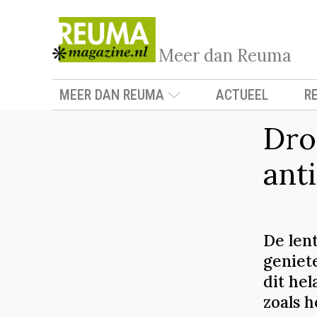
Meer dan Reuma
MEER DAN REUMA
ACTUEEL
R
Dro
ant
De len
geniet
dit he
zoals h