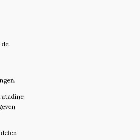
 de
ingen.
ratadine
 geven
ddelen