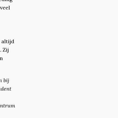
veel
altijd
 Zij
om
 bij
udent
centrum