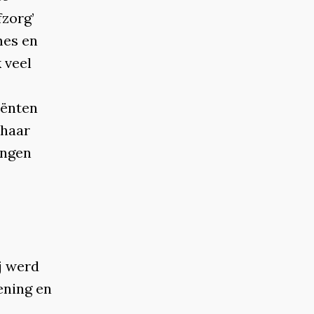
fzorg’
mes en
 veel
iënten
 haar
ingen
j werd
ening en