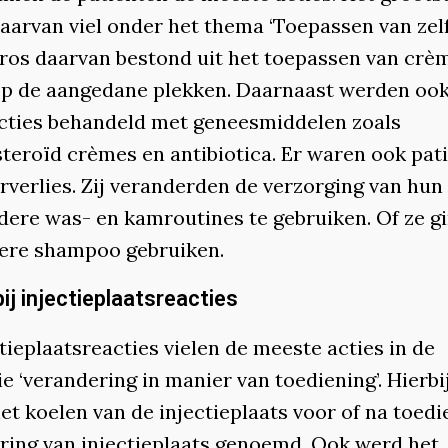
daarvan viel onder het thema ‘Toepassen van zel
gros daarvan bestond uit het toepassen van crè
op de aangedane plekken. Daarnaast werden ook
cties behandeld met geneesmiddelen zoals
steroïd crèmes en antibiotica. Er waren ook pat
rverlies. Zij veranderden de verzorging van hun
dere was- en kamroutines te gebruiken. Of ze g
ere shampoo gebruiken.
bij injectieplaatsreacties
ctieplaatsreacties vielen de meeste acties in de
e ‘verandering in manier van toediening’. Hierbi
et koelen van de injectieplaats voor of na toedi
ring van injectieplaats genoemd. Ook werd het