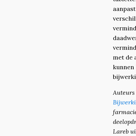
aanpast
verschil
verminde
daadwer
vermind
met de a
kunnen 
bijwerki
Auteurs 
Bijwerk
farmacie
deelopd
Lareb ­u