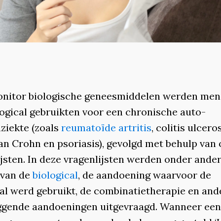
onitor biologische geneesmiddelen werden men
logical gebruikten voor een chronische auto-
iekte (zoals
reumatoïde artritis
, colitis ulcero
an Crohn en psoriasis), gevolgd met behulp van 
ijsten. In deze vragenlijsten werden onder ande
 van de
biological
, de aandoening waarvoor de
cal werd gebruikt, de combinatietherapie en and
ggende aandoeningen uitgevraagd. Wanneer een