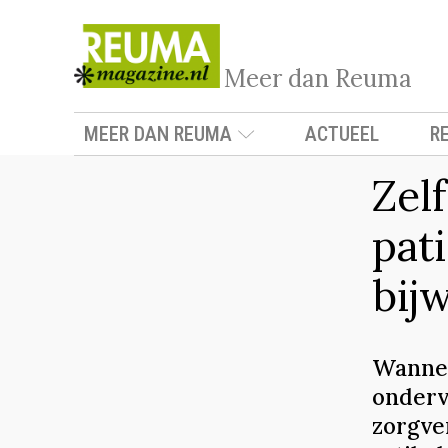
Meer dan Reuma
MEER DAN REUMA
ACTUEEL
R
Zel
pat
bij
Wannee
onderv
zorgve