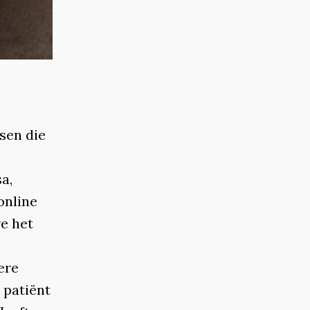
sen die
sa,
online
re het
ere
 patiënt