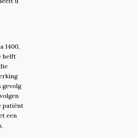
Heeft u
a 1400,
 helft
die
werking
s gevolg
 volgen
e patiënt
et een
,