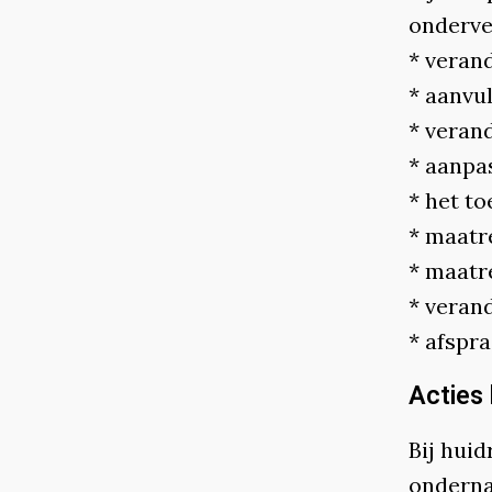
onderve
* verand
* aanvu
* verand
* aanpas
* het t
* maatr
* maatr
* veran
* afspr
Acties 
Bij huid
onderna