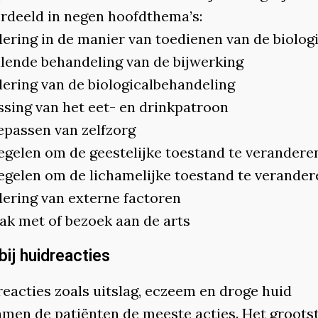
rdeeld in negen hoofdthema’s:
ering in de manier van t­oedienen van de biolog
llende behandeling van de ­bijwerking
ering van de biological­behandeling
sing van het eet- en drink­patroon
oepassen van zelfzorg
egelen om de geestelijke ­toestand te verandere
egelen om de lichamelijke ­toestand te verander
dering van externe factoren
aak met of bezoek aan de arts
bij huidreacties
reacties zoals uitslag, eczeem en droge huid
men de patiënten de meeste acties. Het groots