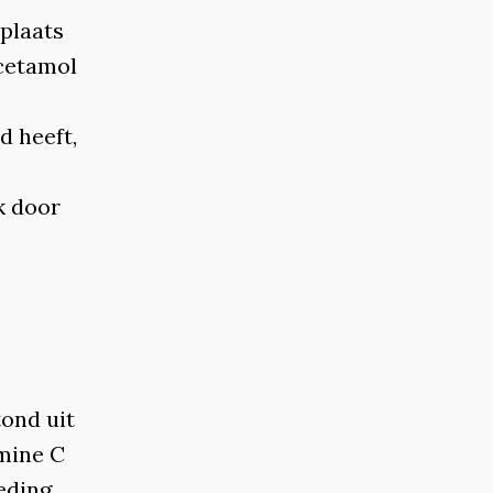
eplaats
cetamol
d heeft,
k door
ond uit
mine C
eding