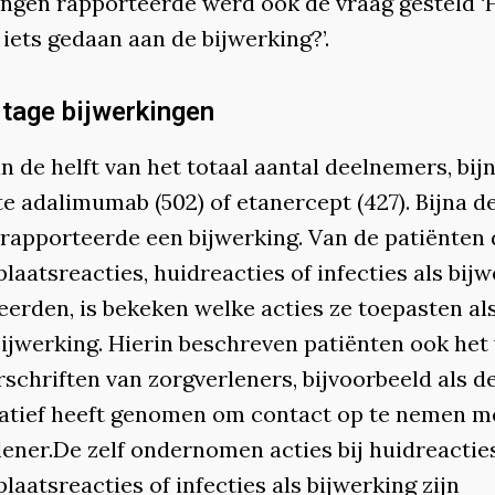
ingen rapporteerde werd ook de vraag gesteld ‘
 iets gedaan aan de bijwerking?’.
tage bijwerkingen
 de helft van het totaal aantal deelnemers, bijn
e adalimumab (502) of etanercept (427). Bijna de
 rapporteerde een bijwerking. Van de patiënten 
plaatsreacties, huidreacties of infecties als bij
eerden, is bekeken welke acties ze toepasten al
bijwerking. Hierin beschreven patiënten ook het
schriften van zorgverleners, bijvoorbeeld als d
tiatief heeft genomen om contact op te nemen m
lener.De zelf ondernomen acties bij huidreacties
plaatsreacties of infecties als bijwerking zijn