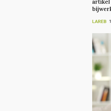
artikel
bijwer
LAREB
1