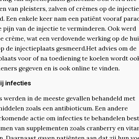
n van pleisters, zalven of crèmes op de injecti
. Een enkele keer nam een patiënt vooraf para
e pijn van de injectie te verminderen. Ook werd
ne crème, wat een verdovende werking op de hui
op de injectieplaats gesmeerd.Het advies om de
plaats voor of na toediening te koelen wordt oo
eners gegeven en is ook online te vinden.
ij infecties
es werden in de meeste gevallen behandeld met
iddelen zoals een antibioticum. Een andere
rkomende actie om infecties te behandelen best
emen van supplementen zoals cranberry en vita
en. Daarnaast gaven patiënten aan dat zij hun vo