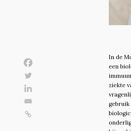
In de M
een bio
immuunz
ziekte v
vragenl
gebruik
biologi
onderli