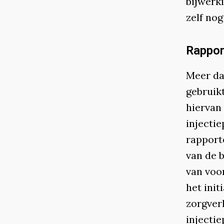
bijwerk
zelf nog
Rappor
Meer dan
gebruikt
hiervan
injectie
rapport
van de 
van voor
het ini
zorgver
injectie