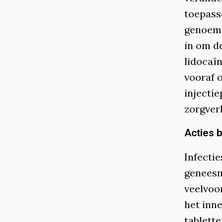
toepasse
genoemd
in om d
lidocaï
vooraf 
injectie
zorgverl
Acties b
Infecti
geneesm
veelvoo
het inn
tablett