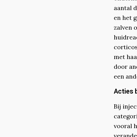
aantal 
en het 
zalven 
huidrea
cortico
met haa
door an
een and
Acties 
Bij inje
categori
vooral h
verande