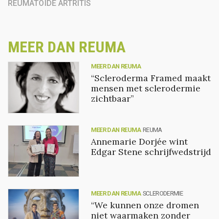
REUMATOÏDE ARTRITIS
MEER DAN REUMA
MEER DAN REUMA
“Scleroderma Framed maakt
mensen met sclerodermie
zichtbaar”
MEER DAN REUMA
REUMA
Annemarie Dorjée wint
Edgar Stene schrijfwedstrijd
MEER DAN REUMA
SCLERODERMIE
“We kunnen onze dromen
niet waarmaken zonder