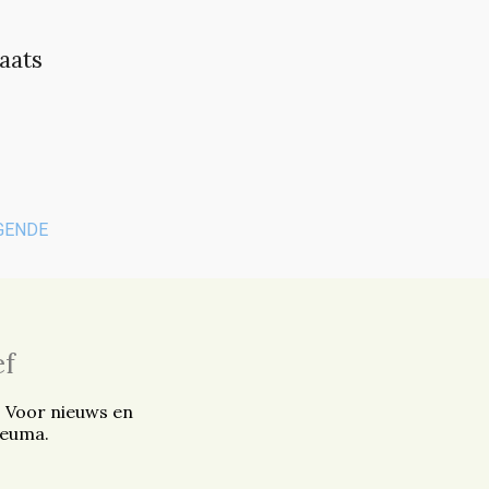
aats
GENDE
ef
. Voor nieuws en
reuma.