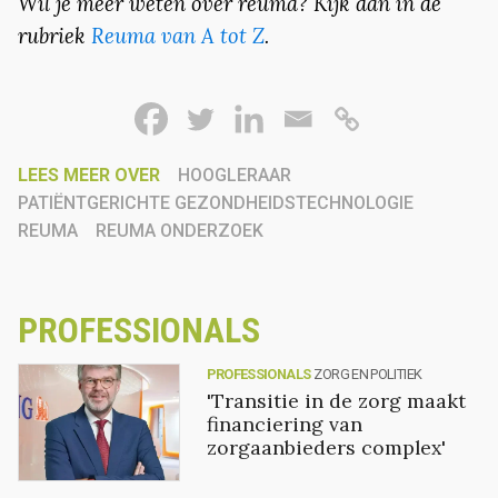
Wil je meer weten over reuma? Kijk dan in de
rubriek
Reuma van A tot Z
.
LEES MEER OVER
HOOGLERAAR
PATIËNTGERICHTE GEZONDHEIDSTECHNOLOGIE
REUMA
REUMA ONDERZOEK
PROFESSIONALS
PROFESSIONALS
ZORG EN POLITIEK
'Transitie in de zorg maakt
financiering van
zorgaanbieders complex'